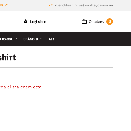
SI)*
klienditeenindus@motleydenim.ee
0
Logi sisse
Ostukorv
D XS-XXL
BRÄNDID
ALE
hirt
eda ei saa enam osta.