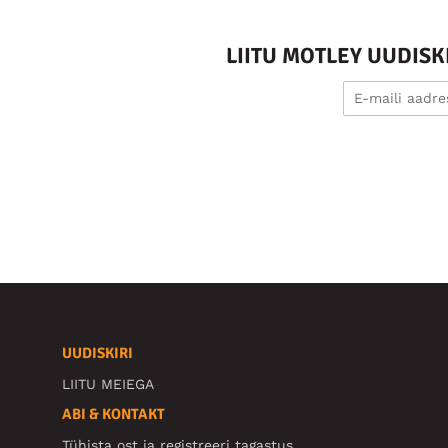
LIITU MOTLEY UUDIS
UUDISKIRI
LIITU MEIEGA
ABI & KONTAKT
Tühista ost ja registreeri tagastus