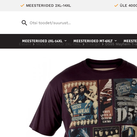
MEESTERIIDED 2XL-14XL
ÜLE 400
MEESTERIIDED 2XL-14XL
MEESTERIIDED MT-6XLT
MEESTE 
Esileht
MEESTERIIDED 2XL-14XL
T-särgid
D555 Mayhem T-s