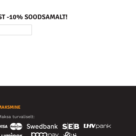
ST -10% SOODSAMALT!
MAKSMINE
aksa turvaliselt: