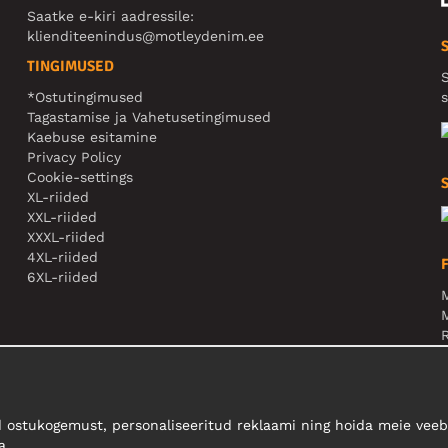
Saatke e-kiri aadressile:
klienditeenindus@motleydenim.ee
TINGIMUSED
S
*Ostutingimused
s
Tagastamise ja Vahetusetingimused
Kaebuse esitamine
Privacy Policy
Cookie-settings
XL-riided
XXL-riided
XXXL-riided
4XL-riided
6XL-riided
M
N
 ostukogemust, personaliseeritud reklaami ning hoida meie veebi
a.