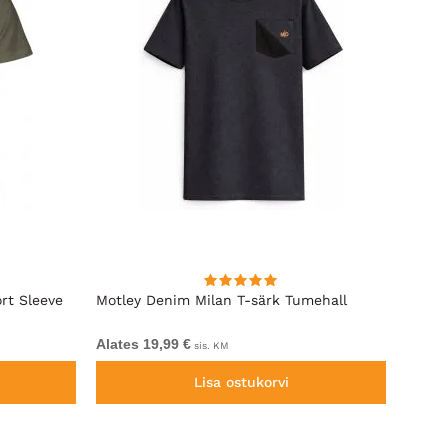
rt Sleeve
Motley Denim Milan T-särk Tumehall
Kam J
With 
Alates 19,99 €
34,99 
sis. KM
Lisa ostukorvi