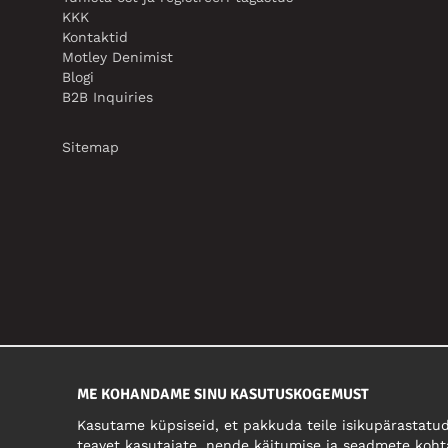
KKK
Kontaktid
Motley Denimist
Blogi
B2B Inquiries
Sitemap
ME KOHANDAME SINU KASUTUSKOGEMUST
Kasutame küpsiseid, et pakkuda teile isikupärastatud
teavet kasutajate, nende käitumise ja seadmete koht