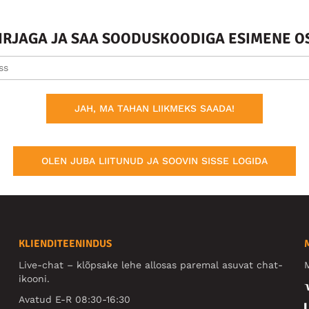
KIRJAGA JA SAA SOODUSKOODIGA ESIMENE O
JAH, MA TAHAN LIIKMEKS SAADA!
OLEN JUBA LIITUNUD JA SOOVIN SISSE LOGIDA
KLIENDITEENINDUS
Live-chat – klõpsake lehe allosas paremal asuvat chat-
M
ikooni.
Avatud E-R 08:30-16:30