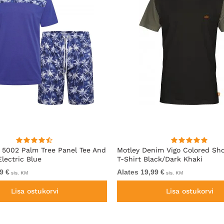
5002 Palm Tree Panel Tee And
Motley Denim Vigo Colored Sho
Electric Blue
T-Shirt Black/Dark Khaki
9 €
Alates 19,99 €
sis. KM
sis. KM
Lisa ostukorvi
Lisa ostukorvi