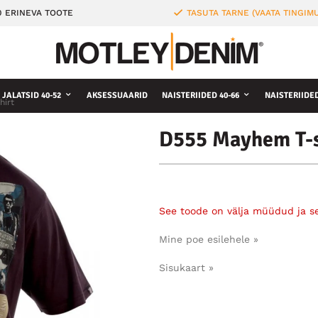
0 ERINEVA TOOTE
TASUTA TARNE (VAATA TINGIMU
JALATSID 40-52
AKSESSUAARID
NAISTERIIDED 40-66
NAISTERIIDE
hirt
D555 Mayhem T-s
See toode on välja müüdud ja s
Mine poe esilehele »
Sisukaart »