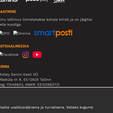
SAATMINE
inu tellimus toimetatakse kohale kiirelt ja on jälgitav
elle koodiga:
SOTSIAALMEEDIA
FIRMA
Motley Denim Eesti OÜ
äeküla tn 9, EE-13525 Tallinn
Reg: 17449603, KMKR: EE102960721
B! Ärge saatke tooteid tagasi sellele aadressile!
saite usaldusväärsena ja turvalisena. Selleks kogume