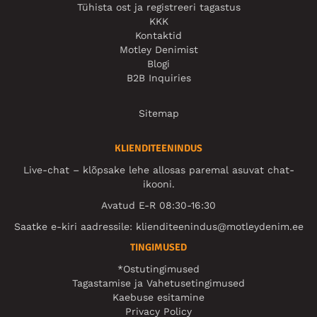
Tühista ost ja registreeri tagastus
KKK
Kontaktid
Motley Denimist
Blogi
B2B Inquiries
Sitemap
KLIENDITEENINDUS
Live-chat – klõpsake lehe allosas paremal asuvat chat-
ikooni.
Avatud E-R 08:30-16:30
Saatke e-kiri aadressile:
klienditeenindus@motleydenim.ee
TINGIMUSED
*Ostutingimused
Tagastamise ja Vahetusetingimused
Kaebuse esitamine
Privacy Policy