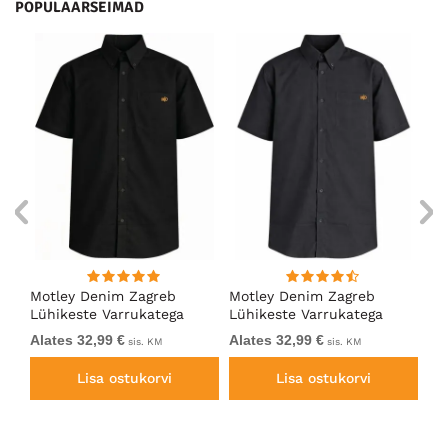
POPULAARSEIMAD
ng
Motley Denim Zagreb
Motley Denim Zagreb
Mo
Lühikeste Varrukatega
Lühikeste Varrukatega
Lü
Särk Must
Särk Tumehall
Sä
Alates 32,99 €
Alates 32,99 €
Al
sis. KM
sis. KM
Lisa ostukorvi
Lisa ostukorvi