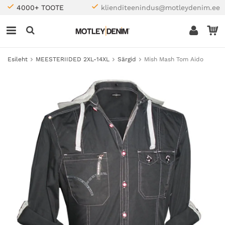
4000+ TOOTE
klienditeenindus@motleydenim.ee
Esileht
MEESTERIIDED 2XL-14XL
Särgid
Mish Mash Tom Aido