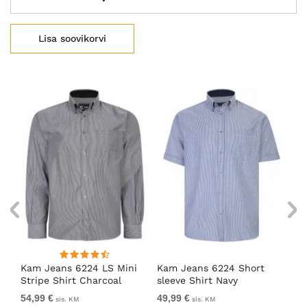
Lisa soovikorvi
Kam Jeans 6224 LS Mini
Kam Jeans 6224 Short
Ka
t
Stripe Shirt Charcoal
sleeve Shirt Navy
St
Bl
54,99 €
49,99 €
Al
sis. KM
sis. KM