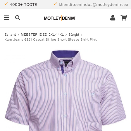
4000+ TOOTE
klienditeenindus@motleydenim.ee
Esileht
MEESTERIIDED 2XL-14XL
Särgid
Kam Jeans 6321 Casual Stripe Short Sleeve Shirt Pink