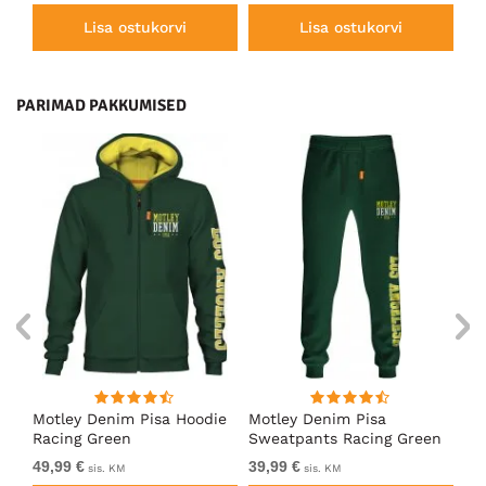
Lisa ostukorvi
Lisa ostukorvi
PARIMAD PAKKUMISED
ärk
Motley Denim Pisa Hoodie
Motley Denim Pisa
Mo
Racing Green
Sweatpants Racing Green
Ho
49,99 €
39,99 €
49
sis. KM
sis. KM