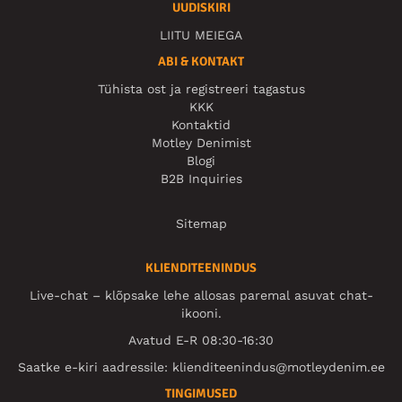
UUDISKIRI
LIITU MEIEGA
ABI & KONTAKT
Tühista ost ja registreeri tagastus
KKK
Kontaktid
Motley Denimist
Blogi
B2B Inquiries
Sitemap
KLIENDITEENINDUS
Live-chat – klõpsake lehe allosas paremal asuvat chat-
ikooni.
Avatud E-R 08:30-16:30
Saatke e-kiri aadressile:
klienditeenindus@motleydenim.ee
TINGIMUSED