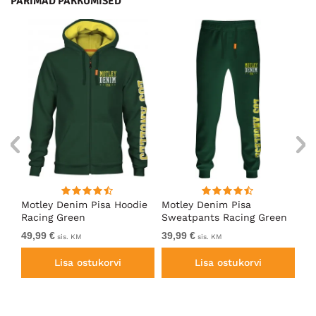
PARIMAD PAKKUMISED
ärk
Motley Denim Pisa Hoodie
Motley Denim Pisa
Mo
Racing Green
Sweatpants Racing Green
Ho
49,99 €
39,99 €
49
sis. KM
sis. KM
Lisa ostukorvi
Lisa ostukorvi