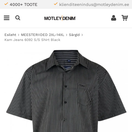
4000+ TOOTE
klienditeenindus@motleydenim.ee
Esileht
MEESTERIIDED 2XL-14XL
Särgid
Kam Jeans 6092 S/S Shirt Black