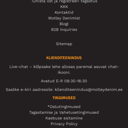
Tühista ost ja registreeri tagastus
KKK
Kontaktid
Motley Denimist
Blogi
B2B Inquiries
Sitemap
KLIENDITEENINDUS
Live-chat – klõpsake lehe allosas paremal asuvat chat-
ikooni.
Avatud E-R 08:30-16:30
Saatke e-kiri aadressile:
klienditeenindus@motleydenim.ee
TINGIMUSED
*Ostutingimused
Tagastamise ja Vahetusetingimused
Kaebuse esitamine
Privacy Policy