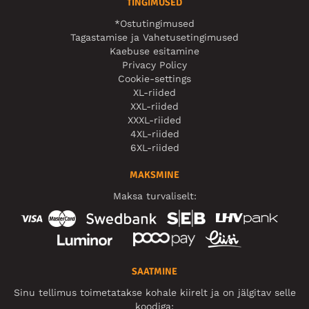
TINGIMUSED
*Ostutingimused
Tagastamise ja Vahetusetingimused
Kaebuse esitamine
Privacy Policy
Cookie-settings
XL-riided
XXL-riided
XXXL-riided
4XL-riided
6XL-riided
MAKSMINE
Maksa turvaliselt:
SAATMINE
Sinu tellimus toimetatakse kohale kiirelt ja on jälgitav selle
koodiga: