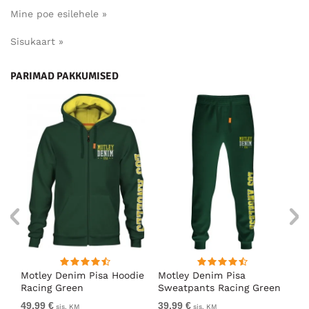
Mine poe esilehele »
Sisukaart »
PARIMAD PAKKUMISED
ärk
Motley Denim Pisa Hoodie
Motley Denim Pisa
Mo
Racing Green
Sweatpants Racing Green
Ho
49,99 €
39,99 €
49
sis. KM
sis. KM