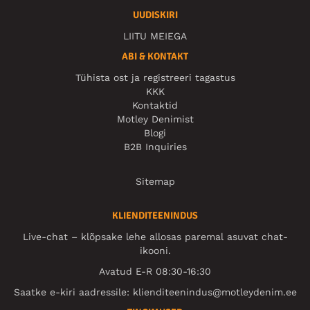
UUDISKIRI
LIITU MEIEGA
ABI & KONTAKT
Tühista ost ja registreeri tagastus
KKK
Kontaktid
Motley Denimist
Blogi
B2B Inquiries
Sitemap
KLIENDITEENINDUS
Live-chat – klõpsake lehe allosas paremal asuvat chat-
ikooni.
Avatud E-R 08:30-16:30
Saatke e-kiri aadressile:
klienditeenindus@motleydenim.ee