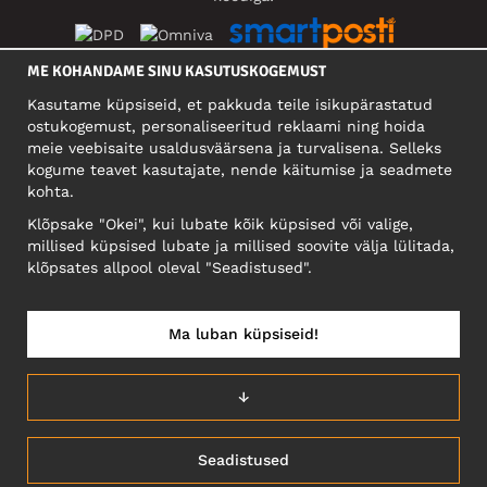
ME KOHANDAME SINU KASUTUSKOGEMUST
SOTSIAALMEEDIA
Kasutame küpsiseid, et pakkuda teile isikupärastatud
ostukogemust, personaliseeritud reklaami ning hoida
meie veebisaite usaldusväärsena ja turvalisena. Selleks
kogume teavet kasutajate, nende käitumise ja seadmete
FIRMA
kohta.
Motley Denim Eesti OÜ
Klõpsake "Okei", kui lubate kõik küpsised või valige,
Mäeküla tn 9, EE-13525 Tallinn
millised küpsised lubate ja millised soovite välja lülitada,
Reg: 17449603, KMKR: EE102960721
klõpsates allpool oleval "Seadistused".
NB! Ärge saatke tooteid tagasi sellele aadressile!
Ma luban küpsiseid!
EESTI/EESTI KEEL
↓
Seadistused