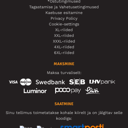
*Ostutingimused
Tagastamise ja Vahetusetingimused
Kaebuse esitamine
Privacy Policy
Cookie-settings
XL-riided
XXL-riided
XXXL-riided
4XL-riided
6XL-riided
MAKSMINE
Maksa turvaliselt:
SAATMINE
Sinu tellimus toimetatakse kohale kiirelt ja on jälgitav selle
koodiga: