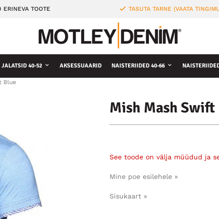
0 ERINEVA TOOTE
TASUTA TARNE (VAATA TINGIMU
JALATSID 40-52
AKSESSUAARID
NAISTERIIDED 40-66
NAISTERIIDE
t Blue
Mish Mash Swift 
See toode on välja müüdud ja s
Mine poe esilehele »
Sisukaart »