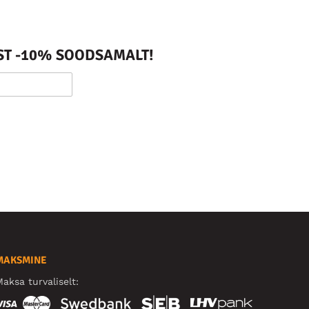
ST -10% SOODSAMALT!
MAKSMINE
aksa turvaliselt: