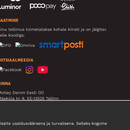
SAATMINE
inu tellimus toimetatakse kohale kiirelt ja on jälgitav
elle koodiga:
SOTSIAALMEEDIA
FIRMA
Motley Denim Eesti OÜ
äeküla tn 9, EE-13525 Tallinn
Reg: 17449603, KMKR: EE102960721
B! Ärge saatke tooteid tagasi sellele aadressile!
saite usaldusväärsena ja turvalisena. Selleks kogume