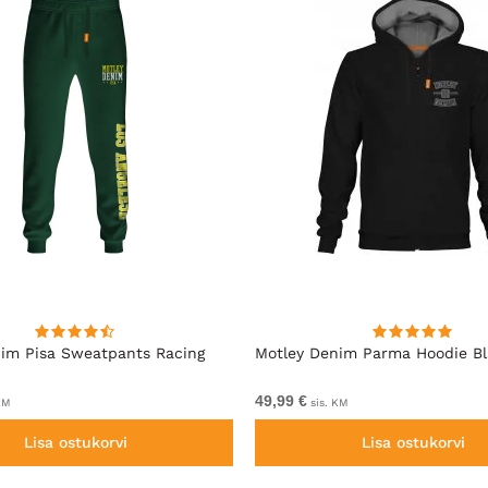
im Pisa Sweatpants Racing
Motley Denim Parma Hoodie B
49,99 €
KM
sis. KM
Lisa ostukorvi
Lisa ostukorvi