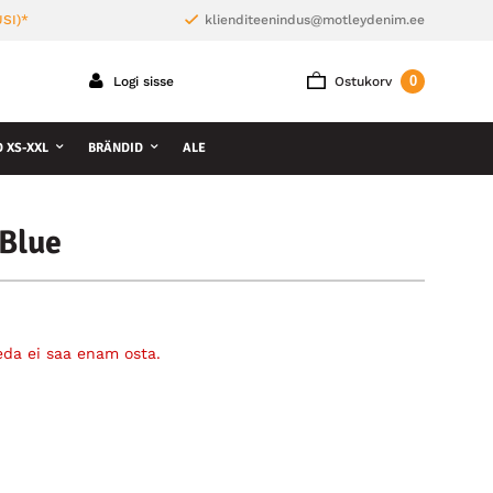
SI)*
klienditeenindus@motleydenim.ee
0
Logi sisse
Ostukorv
D XS-XXL
BRÄNDID
ALE
Blue
eda ei saa enam osta.