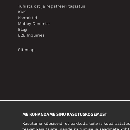
Tühista ost ja registreeri tagastus
KKK
Kontaktid
Motley Denimist
Blogi
B2B Inquiries
Sitemap
ME KOHANDAME SINU KASUTUSKOGEMUST
Kasutame küpsiseid, et pakkuda teile isikupärastatud
teavet kasutajate, nende käitumise ja seadmete koht