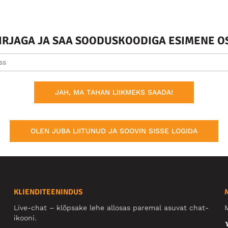
KIRJAGA JA SAA SOODUSKOODIGA ESIMENE O
JAH, MA TAHAN LIIKMEKS SAADA!
OLEN JUBA LIITUNUD JA SOOVIN SISSE LOGIDA
KLIENDITEENINDUS
Live-chat – klõpsake lehe allosas paremal asuvat chat-
M
ikooni.