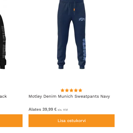
lack
Motley Denim Munich Sweatpants Navy
Motle
Alates 39,99 €
Alates
sis. KM
Lisa ostukorvi