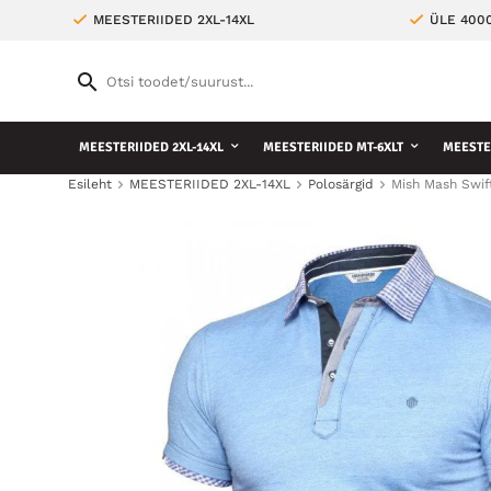
MEESTERIIDED 2XL-14XL
ÜLE 400
MEESTERIIDED 2XL-14XL
MEESTERIIDED MT-6XLT
MEESTE 
Esileht
MEESTERIIDED 2XL-14XL
Polosärgid
Mish Mash Swif