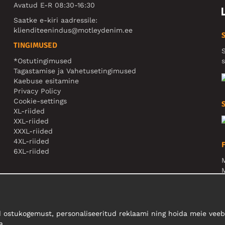
Avatud E-R 08:30-16:30
Saatke e-kiri aadressile:
klienditeenindus@motleydenim.ee
TINGIMUSED
S
*Ostutingimused
s
Tagastamise ja Vahetusetingimused
Kaebuse esitamine
Privacy Policy
Cookie-settings
XL-riided
XXL-riided
XXXL-riided
4XL-riided
6XL-riided
M
N
 ostukogemust, personaliseeritud reklaami ning hoida meie veebi
a.