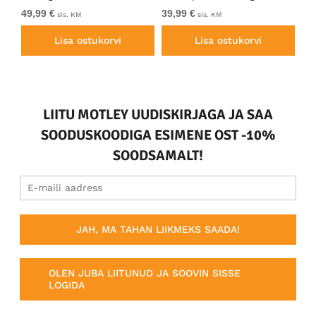
49,99 €
39,99 €
49
sis. KM
sis. KM
Lisa ostukorvi
Lisa ostukorvi
LIITU MOTLEY UUDISKIRJAGA JA SAA
SOODUSKOODIGA ESIMENE OST -10%
SOODSAMALT!
JAH, MA TAHAN LIIKMEKS SAADA!
OLEN JUBA LIITUNUD JA SOOVIN SISSE
LOGIDA