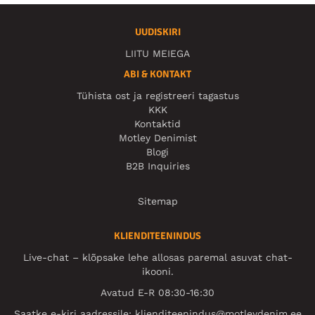
UUDISKIRI
LIITU MEIEGA
ABI & KONTAKT
Tühista ost ja registreeri tagastus
KKK
Kontaktid
Motley Denimist
Blogi
B2B Inquiries
Sitemap
KLIENDITEENINDUS
Live-chat – klõpsake lehe allosas paremal asuvat chat-
ikooni.
Avatud E-R 08:30-16:30
Saatke e-kiri aadressile:
klienditeenindus@motleydenim.ee