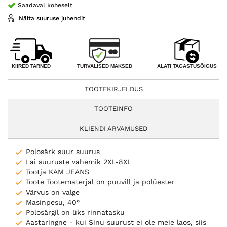
Saadaval koheselt
Näita suuruse juhendit
TURVALISED MAKSED
KIIRED TARNED
ALATI TAGASTUSÕIGUS
TOOTEKIRJELDUS
TOOTEINFO
KLIENDI ARVAMUSED
Polosärk suur suurus
Lai suuruste vahemik 2XL-8XL
Tootja KAM JEANS
Toote Tootematerjal on puuvill ja polüester
Värvus on valge
Masinpesu, 40°
Polosärgil on üks rinnatasku
Aastaringne - kui Sinu suurust ei ole meie laos, siis