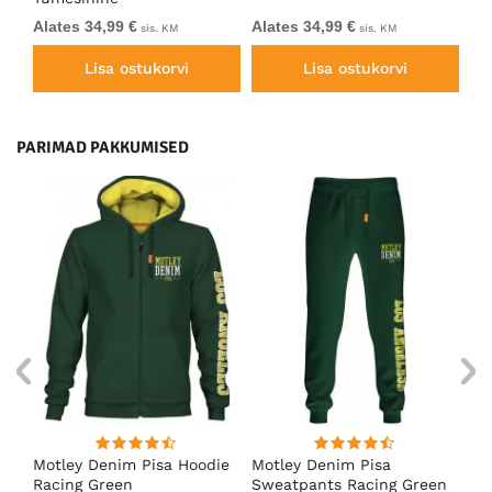
Alates 34,99 €
Alates 34,99 €
Al
sis. KM
sis. KM
Lisa ostukorvi
Lisa ostukorvi
PARIMAD PAKKUMISED
ärk
Motley Denim Pisa Hoodie
Motley Denim Pisa
Mo
Racing Green
Sweatpants Racing Green
Ho