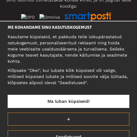
Sinu tellimus toimetatakse kohale kiirelt ja on jälgitav selle
koodiga:
ME KOHANDAME SINU KASUTUSKOGEMUST
SOTSIAALMEEDIA
Kasutame küpsiseid, et pakkuda teile isikupärastatud
ostukogemust, personaliseeritud reklaami ning hoida
meie veebisaite usaldusväärsena ja turvalisena. Selleks
kogume teavet kasutajate, nende käitumise ja seadmete
FIRMA
kohta.
Motley Denim Eesti OÜ
Klõpsake "Okei", kui lubate kõik küpsised või valige,
Mäeküla tn 9, EE-13525 Tallinn
millised küpsised lubate ja millised soovite välja lülitada,
Reg: 17449603, KMKR: EE102960721
klõpsates allpool oleval "Seadistused".
NB! Ärge saatke tooteid tagasi sellele aadressile!
Ma luban küpsiseid!
EESTI/EESTI KEEL
↓
Seadistused