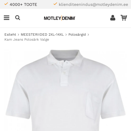
4000+ TOOTE
klienditeenindus@motleydenim.ee
Esileht
MEESTERIIDED 2XL-14XL
Polosärgid
Kam Jeans Polosärk Valge