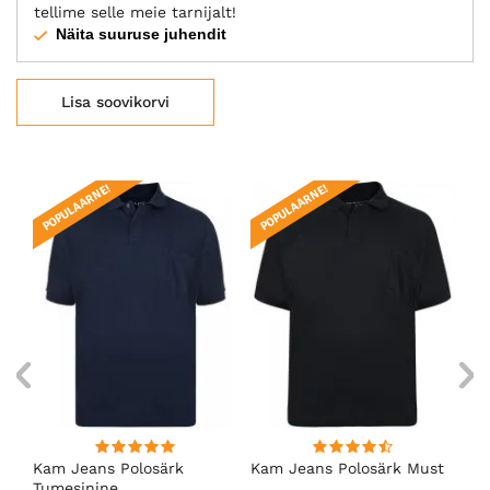
tellime selle meie tarnijalt!
Näita suuruse juhendit
Lisa soovikorvi
POPULAARNE!
POPULAARNE!
Kam Jeans Polosärk
Kam Jeans Polosärk Must
Ka
Tumesinine