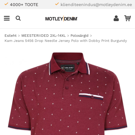
4000+ TOOTE
klienditeenindus@motleydenim.ee
Esileht
MEESTERIIDED 2XL-14XL
Polosärgid
Kam Jeans 5456 Drop Needle Jersey Polo with Dobby Print Burgundy