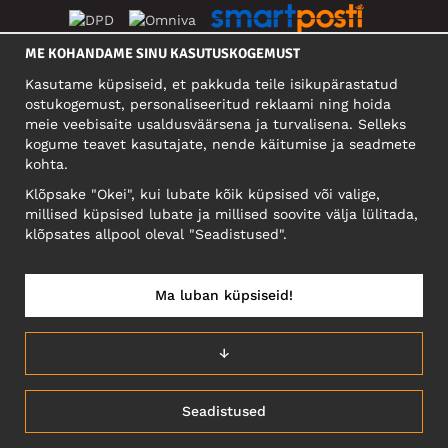
ME KOHANDAME SINU KASUTUSKOGEMUST
SOTSIAALMEEDIA
Kasutame küpsiseid, et pakkuda teile isikupärastatud
ostukogemust, personaliseeritud reklaami ning hoida
meie veebisaite usaldusväärsena ja turvalisena. Selleks
kogume teavet kasutajate, nende käitumise ja seadmete
FIRMA
kohta.
Motley Denim Eesti OÜ
Klõpsake "Okei", kui lubate kõik küpsised või valige,
Mäeküla tn 9, EE-13525 Tallinn
millised küpsised lubate ja millised soovite välja lülitada,
Reg: 17449603, KMKR: EE102960721
klõpsates allpool oleval "Seadistused".
NB! Ärge saatke tooteid tagasi sellele aadressile!
Ma luban küpsiseid!
EESTI/EESTI KEEL
↓
Seadistused