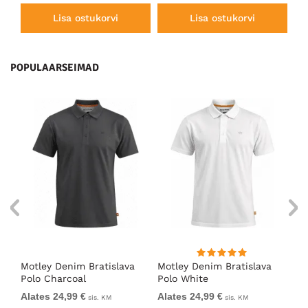
Lisa ostukorvi
Lisa ostukorvi
POPULAARSEIMAD
Motley Denim Bratislava
Motley Denim Bratislava
Mo
l
Polo Charcoal
Polo White
Po
Alates 24,99 €
Alates 24,99 €
Al
sis. KM
sis. KM