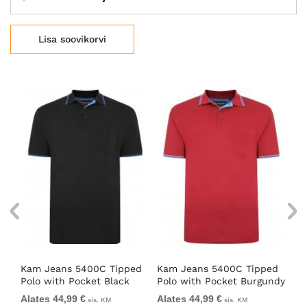
Lisa soovikorvi
Kam Jeans 5400C Tipped
Kam Jeans 5400C Tipped
Ka
Polo with Pocket Black
Polo with Pocket Burgundy
Ne
Do
Alates 44,99 €
Alates 44,99 €
39
sis. KM
sis. KM