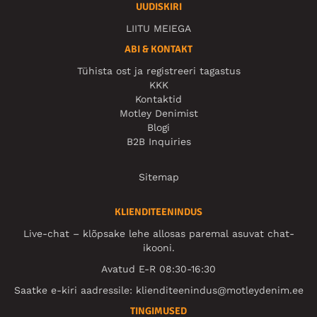
UUDISKIRI
LIITU MEIEGA
ABI & KONTAKT
Tühista ost ja registreeri tagastus
KKK
Kontaktid
Motley Denimist
Blogi
B2B Inquiries
Sitemap
KLIENDITEENINDUS
Live-chat – klõpsake lehe allosas paremal asuvat chat-
ikooni.
Avatud E-R 08:30-16:30
Saatke e-kiri aadressile:
klienditeenindus@motleydenim.ee
TINGIMUSED