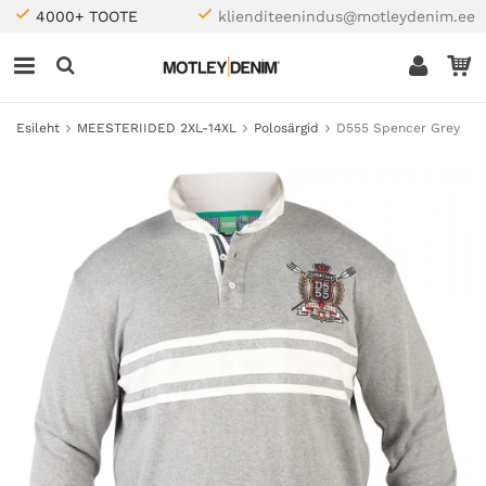
4000+ TOOTE
klienditeenindus@motleydenim.ee
Esileht
MEESTERIIDED 2XL-14XL
Polosärgid
D555 Spencer Grey