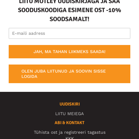
LIITU MOTLEY UUDISKIRJAGA JA SAA
SOODUSKOODIGA ESIMENE OST -10%
SOODSAMALT!
JAH, MA TAHAN LIIKMEKS SAADA!
OLEN JUBA LIITUNUD JA SOOVIN SISSE
LOGIDA
UUDISKIRI
LIITU MEIEGA
ABI & KONTAKT
Tühista ost ja registreeri tagastus
KKK