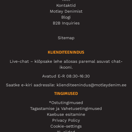
Kontaktid
Motley Denimist
Blogi
B2B Inquiries
Sitemap
KLIENDITEENINDUS
Live-chat – klõpsake lehe allosas paremal asuvat chat-
ikooni.
Avatud E-R 08:30-16:30
Saatke e-kiri aadressile:
klienditeenindus@motleydenim.ee
TINGIMUSED
*Ostutingimused
Tagastamise ja Vahetusetingimused
Kaebuse esitamine
Privacy Policy
Cookie-settings
XL-riided