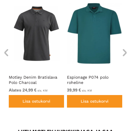
Motley Denim Bratislava
Espionage P074 polo
Mo
Polo Charcoal
roheline
Po
Alates 24,99 €
39,99 €
Al
sis. KM
sis. KM
Lisa ostukorvi
Lisa ostukorvi