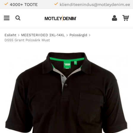
4000+ TOOTE
klienditeenindus@motleydenim.ee
Esileht
MEESTERIIDED 2XL-14XL
Polosärgid
D555 Grant Polosärk Must