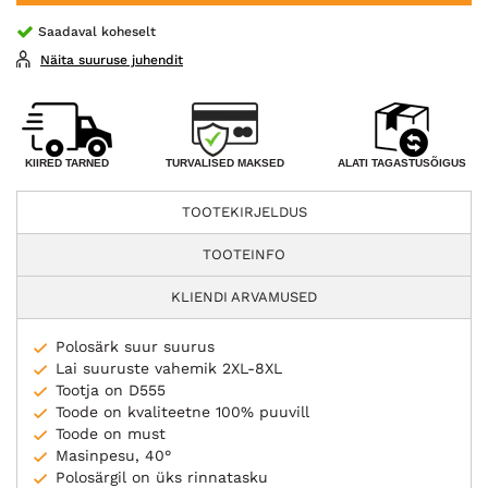
Saadaval koheselt
Näita suuruse juhendit
TURVALISED MAKSED
KIIRED TARNED
ALATI TAGASTUSÕIGUS
TOOTEKIRJELDUS
TOOTEINFO
KLIENDI ARVAMUSED
Polosärk suur suurus
Lai suuruste vahemik 2XL-8XL
Tootja on D555
Toode on kvaliteetne 100% puuvill
Toode on must
Masinpesu, 40°
Polosärgil on üks rinnatasku