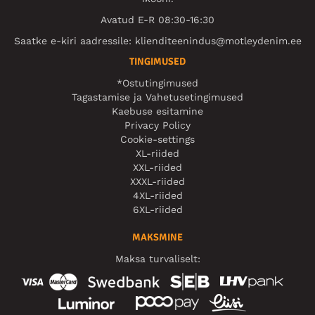
Avatud E-R 08:30-16:30
Saatke e-kiri aadressile:
klienditeenindus@motleydenim.ee
TINGIMUSED
*Ostutingimused
Tagastamise ja Vahetusetingimused
Kaebuse esitamine
Privacy Policy
Cookie-settings
XL-riided
XXL-riided
XXXL-riided
4XL-riided
6XL-riided
MAKSMINE
Maksa turvaliselt: