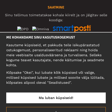
SAATMINE
Sinu tellimus toimetatakse kohale kiirelt ja on jälgitav selle
koodiga:
ME KOHANDAME SINU KASUTUSKOGEMUST
SOTSIAALMEEDIA
Kasutame küpsiseid, et pakkuda teile isikupärastatud
ostukogemust, personaliseeritud reklaami ning hoida
meie veebisaite usaldusväärsena ja turvalisena. Selleks
kogume teavet kasutajate, nende käitumise ja seadmete
FIRMA
kohta.
Motley Denim Eesti OÜ
Klõpsake "Okei", kui lubate kõik küpsised või valige,
Mäeküla tn 9, EE-13525 Tallinn
millised küpsised lubate ja millised soovite välja lülitada,
Reg: 17449603, KMKR: EE102960721
klõpsates allpool oleval "Seadistused".
NB! Ärge saatke tooteid tagasi sellele aadressile!
Ma luban küpsiseid!