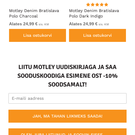
ort
Motley Denim Bratislava
Motley Denim Bratislava
Es
Polo Charcoal
Polo Dark Indigo
ro
Alates 24,99 €
Alates 24,99 €
39
sis. KM
sis. KM
Lisa ostukorvi
Lisa ostukorvi
LIITU MOTLEY UUDISKIRJAGA JA SAA
SOODUSKOODIGA ESIMENE OST -10%
SOODSAMALT!
JAH, MA TAHAN LIIKMEKS SAADA!
OLEN JUBA LIITUNUD JA SOOVIN SISSE