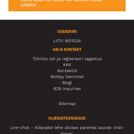
LOGIDA
UUDISKIRI
LIITU MEIEGA
ABI & KONTAKT
Tühista ost ja registreeri tagastus
KKK
Kontaktid
Motley Denimist
Blogi
B2B Inquiries
Sitemap
KLIENDITEENINDUS
Live-chat – klõpsake lehe allosas paremal asuvat chat-
ikooni.