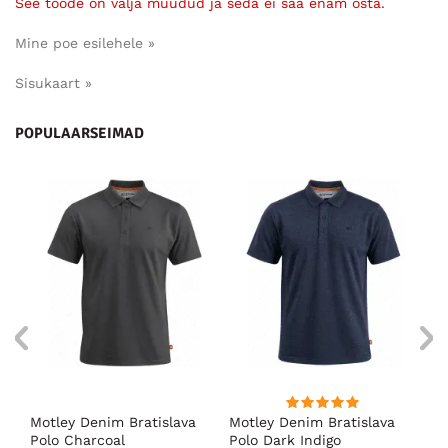
See toode on välja müüdud ja seda ei saa enam osta.
Mine poe esilehele »
Sisukaart »
POPULAARSEIMAD
Motley Denim Bratislava
Motley Denim Bratislava
Mo
Polo Charcoal
Polo Dark Indigo
Po