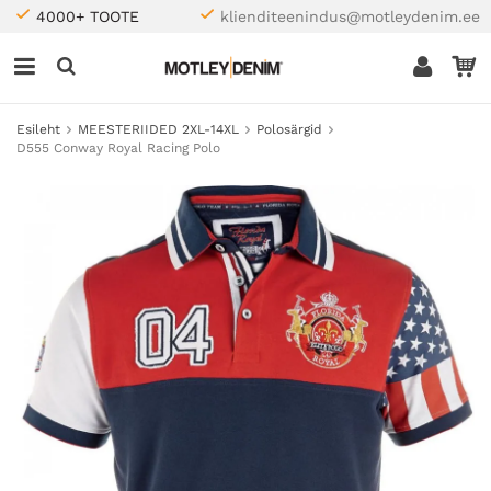
4000+ TOOTE
klienditeenindus@motleydenim.ee
Esileht
MEESTERIIDED 2XL-14XL
Polosärgid
D555 Conway Royal Racing Polo