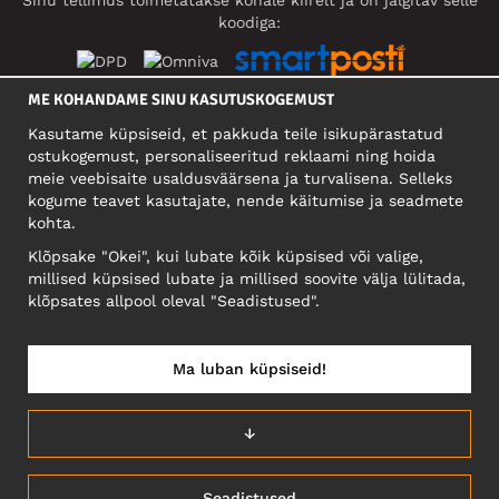
koodiga:
ME KOHANDAME SINU KASUTUSKOGEMUST
SOTSIAALMEEDIA
Kasutame küpsiseid, et pakkuda teile isikupärastatud
ostukogemust, personaliseeritud reklaami ning hoida
meie veebisaite usaldusväärsena ja turvalisena. Selleks
kogume teavet kasutajate, nende käitumise ja seadmete
FIRMA
kohta.
Motley Denim Eesti OÜ
Klõpsake "Okei", kui lubate kõik küpsised või valige,
Mäeküla tn 9, EE-13525 Tallinn
millised küpsised lubate ja millised soovite välja lülitada,
Reg: 17449603, KMKR: EE102960721
klõpsates allpool oleval "Seadistused".
NB! Ärge saatke tooteid tagasi sellele aadressile!
Ma luban küpsiseid!
EESTI/EESTI KEEL
↓
Seadistused