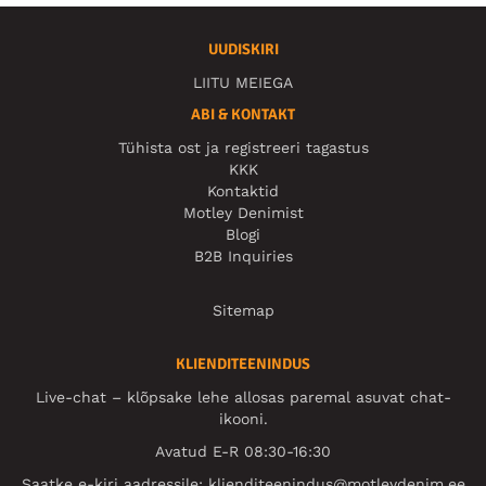
UUDISKIRI
LIITU MEIEGA
ABI & KONTAKT
Tühista ost ja registreeri tagastus
KKK
Kontaktid
Motley Denimist
Blogi
B2B Inquiries
Sitemap
KLIENDITEENINDUS
Live-chat – klõpsake lehe allosas paremal asuvat chat-
ikooni.
Avatud E-R 08:30-16:30
Saatke e-kiri aadressile:
klienditeenindus@motleydenim.ee