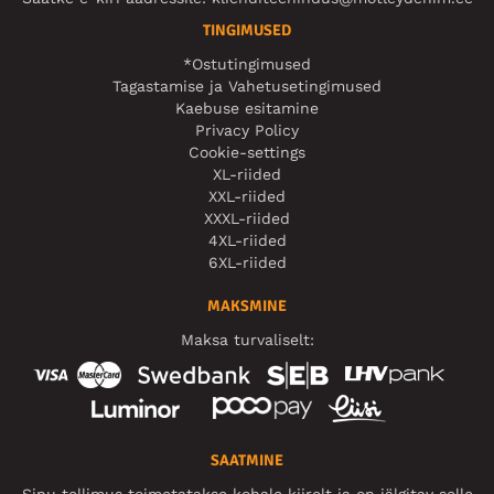
TINGIMUSED
*Ostutingimused
Tagastamise ja Vahetusetingimused
Kaebuse esitamine
Privacy Policy
Cookie-settings
XL-riided
XXL-riided
XXXL-riided
4XL-riided
6XL-riided
MAKSMINE
Maksa turvaliselt:
SAATMINE
Sinu tellimus toimetatakse kohale kiirelt ja on jälgitav selle