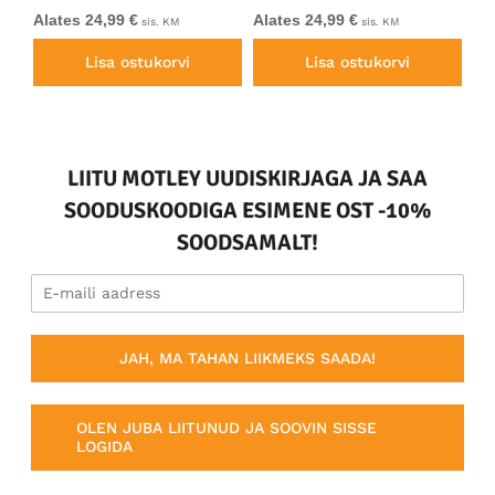
Alates 24,99 €
Alates 24,99 €
Al
sis. KM
sis. KM
Lisa ostukorvi
Lisa ostukorvi
LIITU MOTLEY UUDISKIRJAGA JA SAA
SOODUSKOODIGA ESIMENE OST -10%
SOODSAMALT!
JAH, MA TAHAN LIIKMEKS SAADA!
OLEN JUBA LIITUNUD JA SOOVIN SISSE
LOGIDA