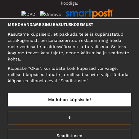
koodiga:
ME KOHANDAME SINU KASUTUSKOGEMUST
SOTSIAALMEEDIA
Kasutame küpsiseid, et pakkuda teile isikupärastatud
ostukogemust, personaliseeritud reklaami ning hoida
meie veebisaite usaldusväärsena ja turvalisena. Selleks
kogume teavet kasutajate, nende käitumise ja seadmete
FIRMA
kohta.
Motley Denim Eesti OÜ
Klõpsake "Okei", kui lubate kõik küpsised või valige,
Mäeküla tn 9, EE-13525 Tallinn
millised küpsised lubate ja millised soovite välja lülitada,
Reg: 17449603, KMKR: EE102960721
klõpsates allpool oleval "Seadistused".
NB! Ärge saatke tooteid tagasi sellele aadressile!
Ma luban küpsiseid!
EESTI/EESTI KEEL
↓
Seadistused