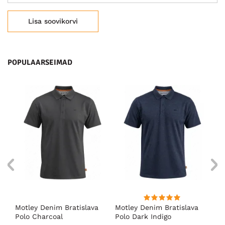
Lisa soovikorvi
POPULAARSEIMAD
Motley Denim Bratislava
Motley Denim Bratislava
Es
olo
Polo Charcoal
Polo Dark Indigo
ro