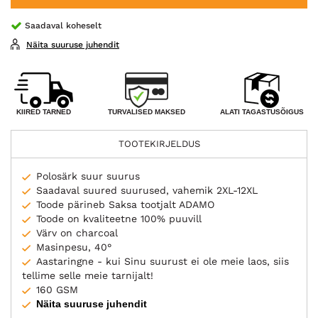
Saadaval koheselt
Näita suuruse juhendit
TURVALISED MAKSED
KIIRED TARNED
ALATI TAGASTUSÕIGUS
TOOTEKIRJELDUS
Polosärk suur suurus
Saadaval suured suurused, vahemik 2XL-12XL
Toode pärineb Saksa tootjalt ADAMO
Toode on kvaliteetne 100% puuvill
Värv on charcoal
Masinpesu, 40°
Aastaringne - kui Sinu suurust ei ole meie laos, siis
tellime selle meie tarnijalt!
160 GSM
Näita suuruse juhendit