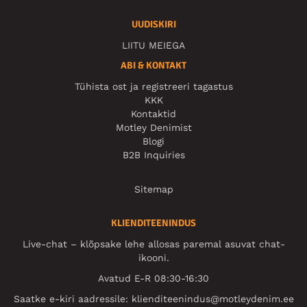
UUDISKIRI
LIITU MEIEGA
ABI & KONTAKT
Tühista ost ja registreeri tagastus
KKK
Kontaktid
Motley Denimist
Blogi
B2B Inquiries
Sitemap
KLIENDITEENINDUS
Live-chat – klõpsake lehe allosas paremal asuvat chat-
ikooni.
Avatud E-R 08:30-16:30
Saatke e-kiri aadressile:
klienditeenindus@motleydenim.ee