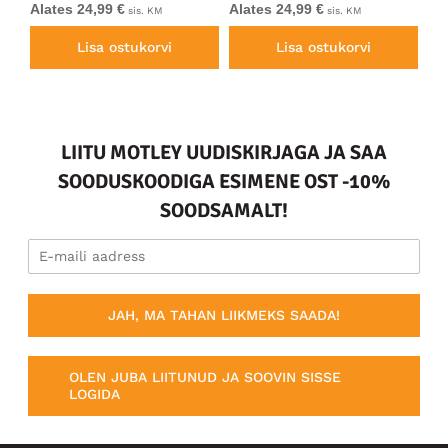
Alates 24,99 €
Alates 24,99 €
39
sis. KM
sis. KM
Lisa ostukorvi
Lisa ostukorvi
LIITU MOTLEY UUDISKIRJAGA JA SAA
SOODUSKOODIGA ESIMENE OST -10%
SOODSAMALT!
JAH, MA TAHAN LIIKMEKS SAADA!
OLEN JUBA LIITUNUD JA SOOVIN SISSE
LOGIDA