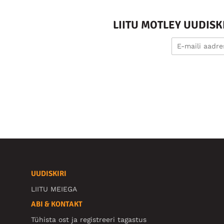
LIITU MOTLEY UUDIS
UUDISKIRI
LIITU MEIEGA
ABI & KONTAKT
Tühista ost ja registreeri tagastus