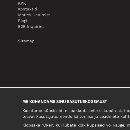
KKK
Kontaktid
Motley Denimist
Blogi
B2B Inquiries
Sitemap
ME KOHANDAME SINU KASUTUSKOGEMUST
Kasutame küpsiseid, et pakkuda teile isikupärastatud
teavet kasutajate, nende käitumise ja seadmete koht
Klõpsake "Okei", kui lubate kõik küpsised või valige, mi