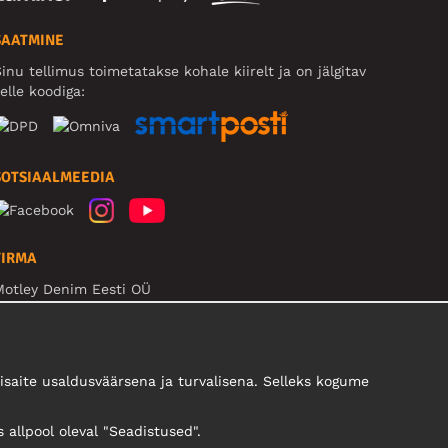
SAATMINE
inu tellimus toimetatakse kohale kiirelt ja on jälgitav
elle koodiga:
SOTSIAALMEEDIA
FIRMA
Motley Denim Eesti OÜ
äeküla tn 9, EE-13525 Tallinn
Reg: 17449603, KMKR: EE102960721
B! Ärge saatke tooteid tagasi sellele aadressile!
saite usaldusväärsena ja turvalisena. Selleks kogume
s allpool oleval "Seadistused".