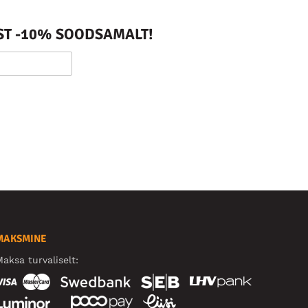
ST -10% SOODSAMALT!
MAKSMINE
aksa turvaliselt: