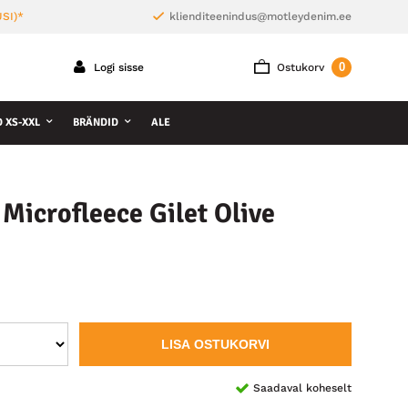
SI)*
klienditeenindus@motleydenim.ee
0
Logi sisse
Ostukorv
D XS-XXL
BRÄNDID
ALE
Microfleece Gilet Olive
LISA OSTUKORVI
Saadaval koheselt