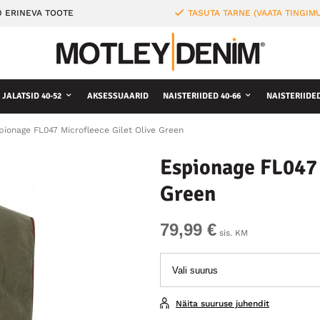
0 ERINEVA TOOTE
TASUTA TARNE (VAATA TINGIMU
JALATSID 40-52
AKSESSUAARID
NAISTERIIDED 40-66
NAISTERIIDE
pionage FL047 Microfleece Gilet Olive Green
Espionage FL047 
Green
79,99 €
sis. KM
Näita suuruse juhendit