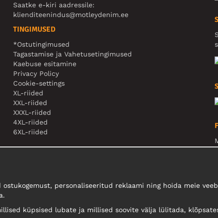
Saatke e-kiri aadressile:
klienditeenindus@motleydenim.ee
TINGIMUSED
S
*Ostutingimused
s
Tagastamise ja Vahetusetingimused
Kaebuse esitamine
Privacy Policy
Cookie-settings
XL-riided
XXL-riided
XXXL-riided
4XL-riided
6XL-riided
M
N
 ostukogemust, personaliseeritud reklaami ning hoida meie veebi
a.
llised küpsised lubate ja millised soovite välja lülitada, klõpsate