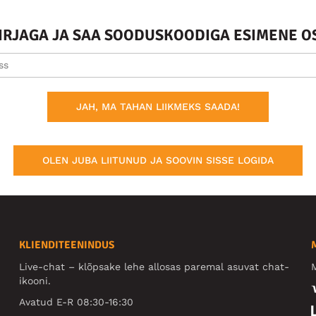
KIRJAGA JA SAA SOODUSKOODIGA ESIMENE O
JAH, MA TAHAN LIIKMEKS SAADA!
OLEN JUBA LIITUNUD JA SOOVIN SISSE LOGIDA
KLIENDITEENINDUS
Live-chat – klõpsake lehe allosas paremal asuvat chat-
M
ikooni.
Avatud E-R 08:30-16:30