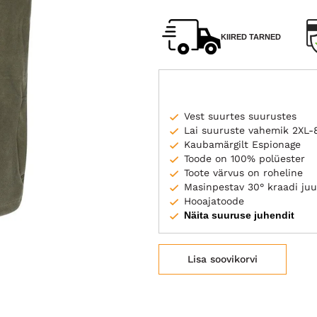
KIIRED TARNED
Vest suurtes suurustes
Lai suuruste vahemik 2XL-
Kaubamärgilt Espionage
Toode on 100% polüester
Toote värvus on roheline
Masinpestav 30° kraadi juu
Hooajatoode
Näita suuruse juhendit
Lisa soovikorvi