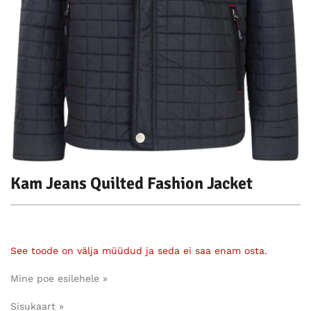
Kam Jeans Quilted Fashion Jacket
See toode on välja müüdud ja seda ei saa enam osta.
Mine poe esilehele »
Sisukaart »