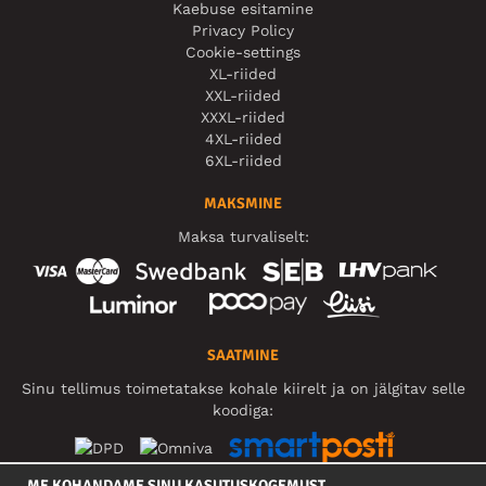
Kaebuse esitamine
Privacy Policy
Cookie-settings
XL-riided
XXL-riided
XXXL-riided
4XL-riided
6XL-riided
MAKSMINE
Maksa turvaliselt:
SAATMINE
Sinu tellimus toimetatakse kohale kiirelt ja on jälgitav selle
koodiga:
ME KOHANDAME SINU KASUTUSKOGEMUST