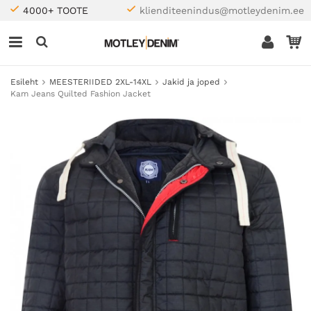
4000+ TOOTE
klienditeenindus@motleydenim.ee
Esileht
MEESTERIIDED 2XL-14XL
Jakid ja joped
Kam Jeans Quilted Fashion Jacket