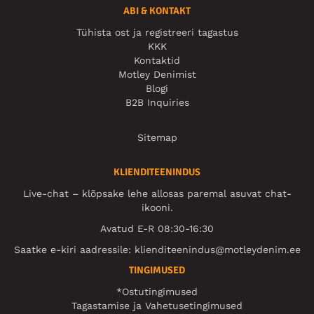
ABI & KONTAKT
Tühista ost ja registreeri tagastus
KKK
Kontaktid
Motley Denimist
Blogi
B2B Inquiries
Sitemap
KLIENDITEENINDUS
Live-chat – klõpsake lehe allosas paremal asuvat chat-
ikooni.
Avatud E-R 08:30-16:30
Saatke e-kiri aadressile:
klienditeenindus@motleydenim.ee
TINGIMUSED
*Ostutingimused
Tagastamise ja Vahetusetingimused