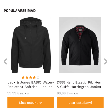
POPULAARSEIMAD
an
Jack & Jones BASIC Water-
D555 Kent Elastic Rib Hem
Ad
ack
Resistant Softshell Jacket
& Cuffs Harrington Jacket
So
Black
Black
99,99 €
89,99 €
Al
sis. KM
sis. KM
Lisa ostukorvi
Lisa ostukorvi