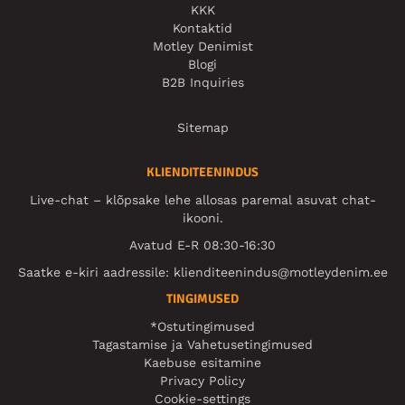
KKK
Kontaktid
Motley Denimist
Blogi
B2B Inquiries
Sitemap
KLIENDITEENINDUS
Live-chat – klõpsake lehe allosas paremal asuvat chat-
ikooni.
Avatud E-R 08:30-16:30
Saatke e-kiri aadressile:
klienditeenindus@motleydenim.ee
TINGIMUSED
*Ostutingimused
Tagastamise ja Vahetusetingimused
Kaebuse esitamine
Privacy Policy
Cookie-settings