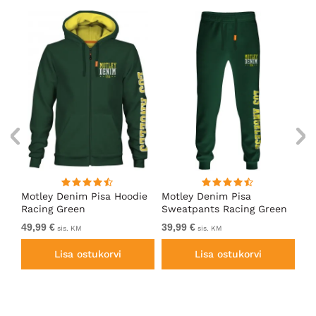
ärk
Motley Denim Pisa Hoodie
Motley Denim Pisa
Mo
Racing Green
Sweatpants Racing Green
Ho
49,99 €
39,99 €
49
sis. KM
sis. KM
Lisa ostukorvi
Lisa ostukorvi