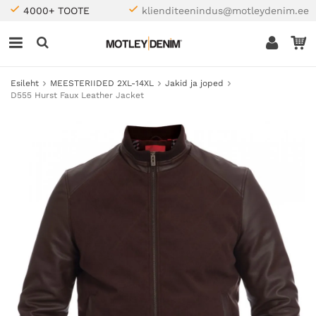
4000+ TOOTE
klienditeenindus@motleydenim.ee
Esileht
MEESTERIIDED 2XL-14XL
Jakid ja joped
D555 Hurst Faux Leather Jacket