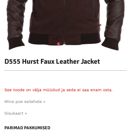
D555 Hurst Faux Leather Jacket
See toode on välja müüdud ja seda ei saa enam osta.
Mine poe esilehele »
Sisukaart »
PARIMAD PAKKUMISED