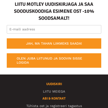
LIITU MOTLEY UUDISKIRJAGA JA SAA
SOODUSKOODIGA ESIMENE OST -10%
SOODSAMALT!
JAH, MA TAHAN LIIKMEKS SAADA!
OLEN JUBA LIITUNUD JA SOOVIN SISSE
LOGIDA
UUDISKIRI
LIITU MEIEGA
ABI & KONTAKT
Tühista ost ja registreeri tagastus