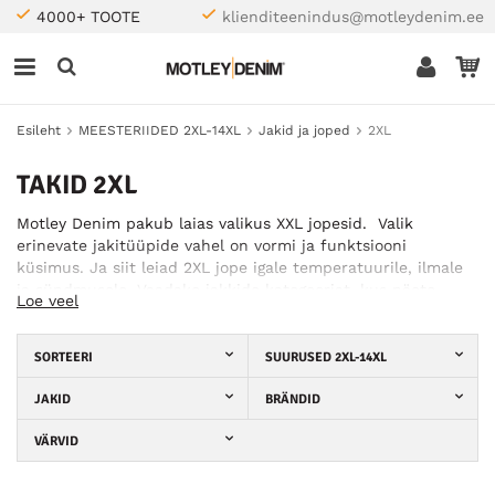
4000+ TOOTE
klienditeenindus@motleydenim.ee
Esileht
MEESTERIIDED 2XL-14XL
Jakid ja joped
2XL
TAKID 2XL
Motley Denim pakub laias valikus XXL jopesid. Valik
erinevate jakitüüpide vahel on vormi ja funktsiooni
küsimus. Ja siit leiad 2XL jope igale temperatuurile, ilmale
ja sündmusele. Vaadake jakkide kategooriat, kus näete
Loe veel
sügis-, kevad- ja talvejopesid, teksajakke, softshell jopesid,
Harrington jopesid ja vihmariideid.
SORTEERI
SUURUSED 2XL-14XL
JAKID
BRÄNDID
VÄRVID