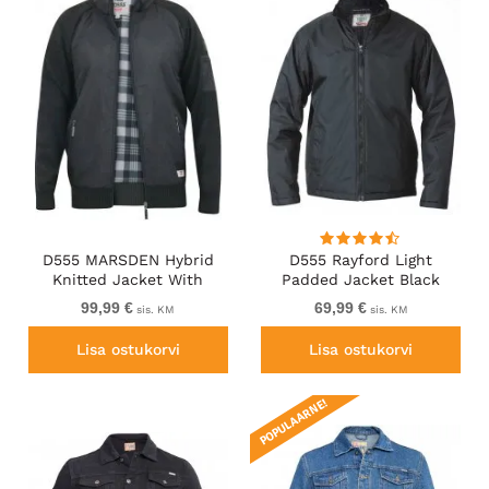
D555 MARSDEN Hybrid
D555 Rayford Light
Knitted Jacket With
Padded Jacket Black
Bonded Fleece Lining
99,99 €
69,99 €
sis. KM
sis. KM
Black
Lisa ostukorvi
Lisa ostukorvi
POPULAARNE!