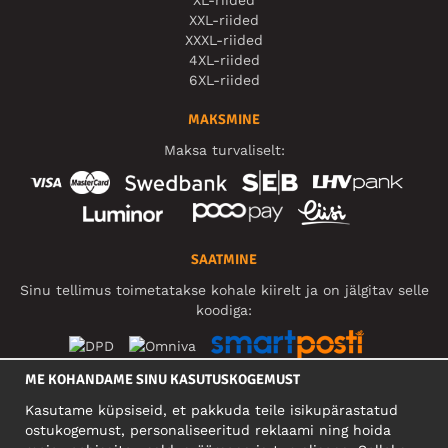
XL-riided
XXL-riided
XXXL-riided
4XL-riided
6XL-riided
MAKSMINE
Maksa turvaliselt:
SAATMINE
Sinu tellimus toimetatakse kohale kiirelt ja on jälgitav selle
koodiga:
ME KOHANDAME SINU KASUTUSKOGEMUST
SOTSIAALMEEDIA
Kasutame küpsiseid, et pakkuda teile isikupärastatud
ostukogemust, personaliseeritud reklaami ning hoida