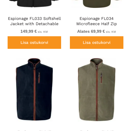
Espionage FL033 Softshell
Espionage FL034
Jacket with Detachable
Microfleece Half Zip
Hood Black
Jacket Light Olive
149,99 €
Alates 69,99 €
sis. KM
sis. KM
Lisa ostukorvi
Lisa ostukorvi