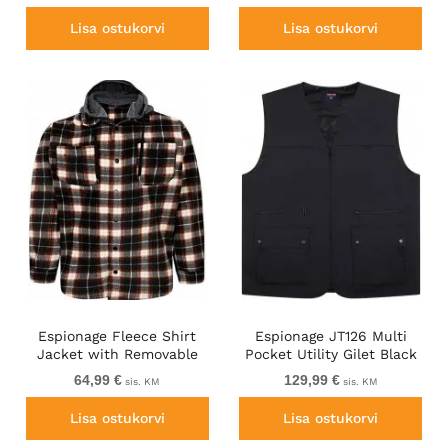
Lisa ostukorvi
Lisa ostukorvi
Espionage Fleece Shirt
Espionage JT126 Multi
Jacket with Removable
Pocket Utility Gilet Black
Hood Black
64,99 €
129,99 €
sis. KM
sis. KM
Lisa ostukorvi
Lisa ostukorvi