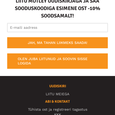
LIITU MOTLEY UUDISKIRJAGA JA SAA
SOODUSKOODIGA ESIMENE OST -10%
SOODSAMALT!
JAH, MA TAHAN LIIKMEKS SAADA!
OLEN JUBA LIITUNUD JA SOOVIN SISSE
LOGIDA
UUDISKIRI
LIITU MEIEGA
ABI & KONTAKT
Tühista ost ja registreeri tagastus
KKK