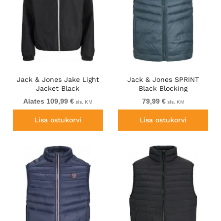
Jack & Jones Jake Light
Jack & Jones SPRINT
Jacket Black
Black Blocking
BODYWARMER With Collar
Alates 109,99 €
79,99 €
sis. KM
sis. KM
Dark Turquoise
Lisa ostukorvi
Lisa ostukorvi