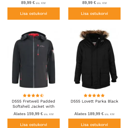
Contrast Colour Lining
Contrast Colour Lining
89,99 €
89,99 €
sis. KM
sis. KM
And Rubber Badge Black
And Rubber Badge Navy
Lisa ostukorvi
Lisa ostukorvi
D555 Fretwell Padded
D555 Lovett Parka Black
Softshell Jacket with
Detachable Hood Black
Alates 159,99 €
Alates 189,99 €
sis. KM
sis. KM
Lisa ostukorvi
Lisa ostukorvi