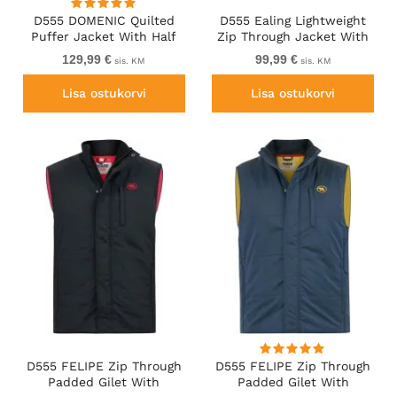
D555 DOMENIC Quilted
D555 Ealing Lightweight
Puffer Jacket With Half
Zip Through Jacket With
Micro Fleece Lining And
Zip Pockets Navy
129,99 €
99,99 €
sis. KM
sis. KM
Hood Black
Lisa ostukorvi
Lisa ostukorvi
D555 FELIPE Zip Through
D555 FELIPE Zip Through
Padded Gilet With
Padded Gilet With