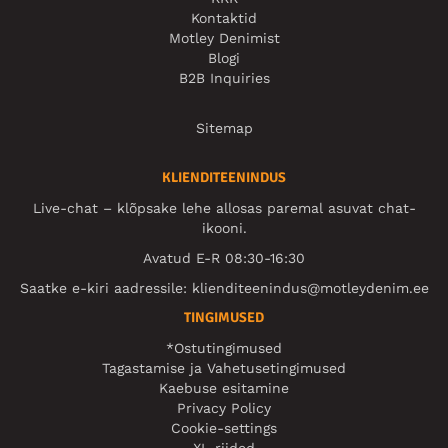
Kontaktid
Motley Denimist
Blogi
B2B Inquiries
Sitemap
KLIENDITEENINDUS
Live-chat – klõpsake lehe allosas paremal asuvat chat-
ikooni.
Avatud E-R 08:30-16:30
Saatke e-kiri aadressile:
klienditeenindus@motleydenim.ee
TINGIMUSED
*Ostutingimused
Tagastamise ja Vahetusetingimused
Kaebuse esitamine
Privacy Policy
Cookie-settings