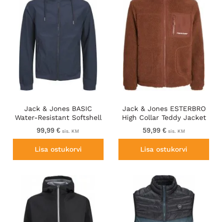
Jack & Jones BASIC
Jack & Jones ESTERBRO
Water-Resistant Softshell
High Collar Teddy Jacket
Jacket Navy Blazer
Brandy Brown
99,99 €
59,99 €
sis. KM
sis. KM
Lisa ostukorvi
Lisa ostukorvi