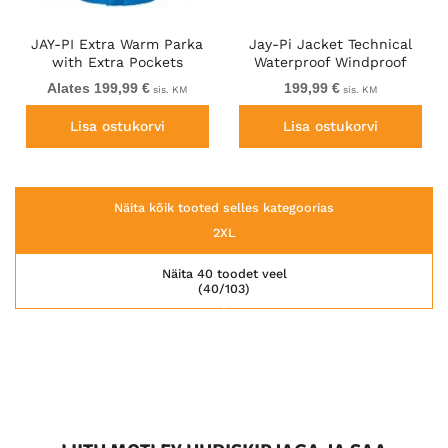
JAY-PI Extra Warm Parka
Jay-Pi Jacket Technical
with Extra Pockets
Waterproof Windproof
Dusty Pink
Alates 199,99 €
199,99 €
sis. KM
sis. KM
Lisa ostukorvi
Lisa ostukorvi
Näita kõik tooted selles kategoorias
2XL
Näita 40 toodet veel
(40/103)