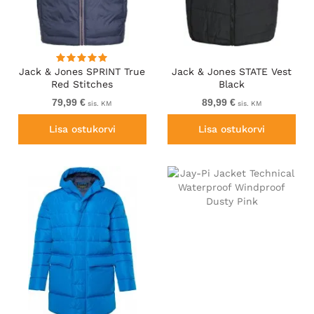
Jack & Jones SPRINT True
Jack & Jones STATE Vest
Red Stitches
Black
BODYWARMER Navy Blazer
79,99 €
89,99 €
sis. KM
sis. KM
Lisa ostukorvi
Lisa ostukorvi