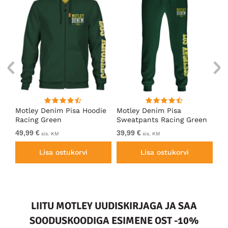
ärk
Motley Denim Pisa Hoodie
Motley Denim Pisa
Mo
Racing Green
Sweatpants Racing Green
Ho
49,99 €
39,99 €
49
sis. KM
sis. KM
Lisa ostukorvi
Lisa ostukorvi
LIITU MOTLEY UUDISKIRJAGA JA SAA
SOODUSKOODIGA ESIMENE OST -10%