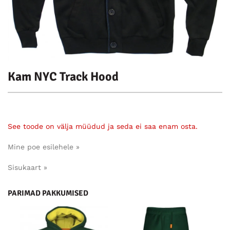
Kam NYC Track Hood
See toode on välja müüdud ja seda ei saa enam osta.
Mine poe esilehele »
Sisukaart »
PARIMAD PAKKUMISED