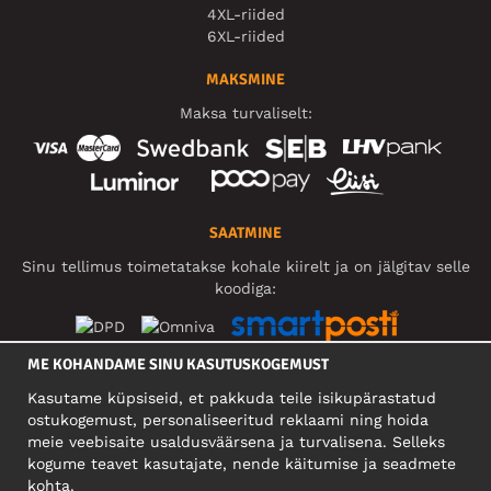
4XL-riided
6XL-riided
MAKSMINE
Maksa turvaliselt:
SAATMINE
Sinu tellimus toimetatakse kohale kiirelt ja on jälgitav selle
koodiga:
ME KOHANDAME SINU KASUTUSKOGEMUST
SOTSIAALMEEDIA
Kasutame küpsiseid, et pakkuda teile isikupärastatud
ostukogemust, personaliseeritud reklaami ning hoida
meie veebisaite usaldusväärsena ja turvalisena. Selleks
kogume teavet kasutajate, nende käitumise ja seadmete
FIRMA
kohta.