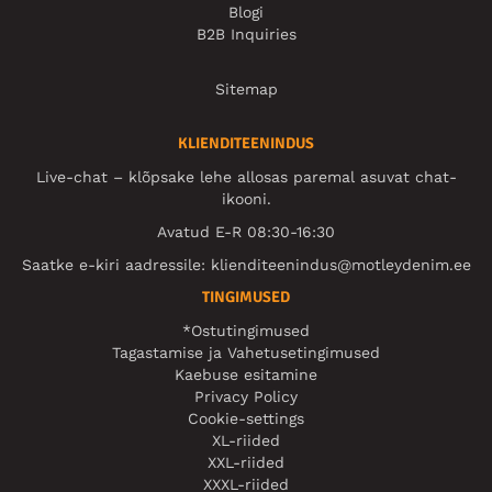
Blogi
B2B Inquiries
Sitemap
KLIENDITEENINDUS
Live-chat – klõpsake lehe allosas paremal asuvat chat-
ikooni.
Avatud E-R 08:30-16:30
Saatke e-kiri aadressile:
klienditeenindus@motleydenim.ee
TINGIMUSED
*Ostutingimused
Tagastamise ja Vahetusetingimused
Kaebuse esitamine
Privacy Policy
Cookie-settings
XL-riided
XXL-riided
XXXL-riided