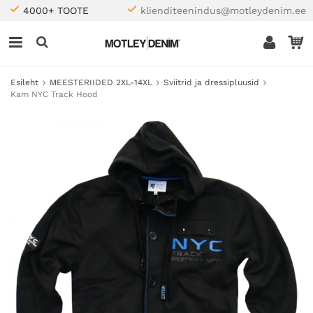
4000+ TOOTE
klienditeenindus@motleydenim.ee
Esileht
MEESTERIIDED 2XL-14XL
Sviitrid ja dressipluusid
Kam NYC Track Hood