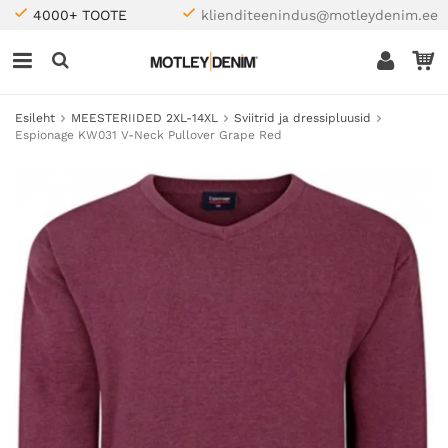
4000+ TOOTE
klienditeenindus@motleydenim.ee
Esileht
MEESTERIIDED 2XL-14XL
Sviitrid ja dressipluusid
Espionage KW031 V-Neck Pullover Grape Red