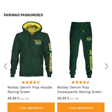
PARIMAD PAKKUMISED
ärk
Motley Denim Pisa Hoodie
Motley Denim Pisa
Mo
Racing Green
Sweatpants Racing Green
Ho
49,99 €
39,99 €
49
sis. KM
sis. KM
Lisa ostukorvi
Lisa ostukorvi