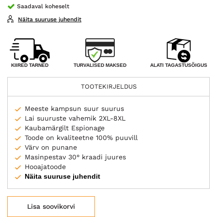
Saadaval koheselt
Näita suuruse juhendit
TURVALISED MAKSED
KIIRED TARNED
ALATI TAGASTUSÕIGUS
TOOTEKIRJELDUS
Meeste kampsun suur suurus
Lai suuruste vahemik 2XL-8XL
Kaubamärgilt Espionage
Toode on kvaliteetne 100% puuvill
Värv on punane
Masinpestav 30° kraadi juures
Hooajatoode
Näita suuruse juhendit
Lisa soovikorvi