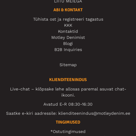
LIITU MEIEGA
ABI & KONTAKT
Tühista ost ja registreeri tagastus
KKK
Kontaktid
Motley Denimist
Blogi
B2B Inquiries
Sitemap
KLIENDITEENINDUS
Live-chat – klõpsake lehe allosas paremal asuvat chat-
ikooni.
Avatud E-R 08:30-16:30
Saatke e-kiri aadressile:
klienditeenindus@motleydenim.ee
TINGIMUSED
*Ostutingimused