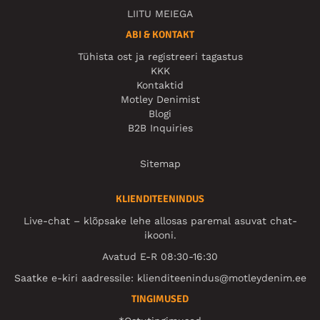
LIITU MEIEGA
ABI & KONTAKT
Tühista ost ja registreeri tagastus
KKK
Kontaktid
Motley Denimist
Blogi
B2B Inquiries
Sitemap
KLIENDITEENINDUS
Live-chat – klõpsake lehe allosas paremal asuvat chat-
ikooni.
Avatud E-R 08:30-16:30
Saatke e-kiri aadressile:
klienditeenindus@motleydenim.ee
TINGIMUSED