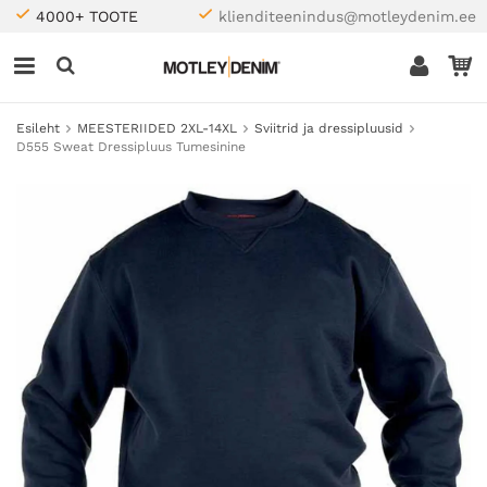
4000+ TOOTE
klienditeenindus@motleydenim.ee
Esileht
MEESTERIIDED 2XL-14XL
Sviitrid ja dressipluusid
D555 Sweat Dressipluus Tumesinine