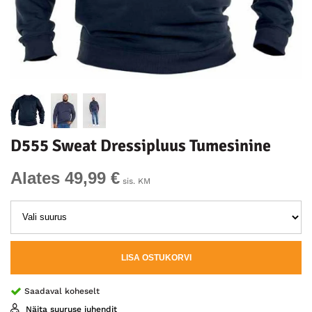
D555 Sweat Dressipluus Tumesinine
Alates 49,99 €
sis. KM
LISA OSTUKORVI
Saadaval koheselt
Näita suuruse juhendit