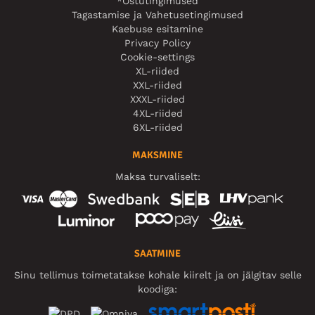
*Ostutingimused
Tagastamise ja Vahetusetingimused
Kaebuse esitamine
Privacy Policy
Cookie-settings
XL-riided
XXL-riided
XXXL-riided
4XL-riided
6XL-riided
MAKSMINE
Maksa turvaliselt:
SAATMINE
Sinu tellimus toimetatakse kohale kiirelt ja on jälgitav selle
koodiga: