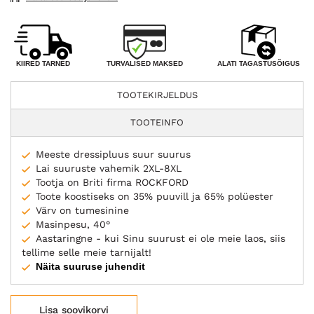
TURVALISED MAKSED
KIIRED TARNED
ALATI TAGASTUSÕIGUS
TOOTEKIRJELDUS
TOOTEINFO
Meeste dressipluus suur suurus
Lai suuruste vahemik 2XL-8XL
Tootja on Briti firma ROCKFORD
Toote koostiseks on 35% puuvill ja 65% polüester
Värv on tumesinine
Masinpesu, 40°
Aastaringne - kui Sinu suurust ei ole meie laos, siis
tellime selle meie tarnijalt!
Näita suuruse juhendit
Lisa soovikorvi