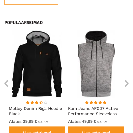
POPULAARSEIMAD
Motley Denim Riga Hoodie
Kam Jeans AP007 Active
Mo
Black
Performance Sleeveless
Ho
Hoody Grey
Alates 39,99 €
Alates 49,99 €
Al
sis. KM
sis. KM
Lisa ostukorvi
Lisa ostukorvi