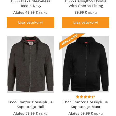
D555 Blake Sleeveless
D555 Callington Hoodie
Hoodie Navy
With Sherpa Lining
Alates 49,99 €
79,99 €
sis. KM
sis. KM
Lisa ostukorvi
Lisa ostukorvi
POPULAARNE!
D555 Cantor Dressipluus
D555 Cantor Dressipluus
Kapuutsiga Hall
Kapuutsiga Must
Alates 59,99 €
Alates 59,99 €
sis. KM
sis. KM