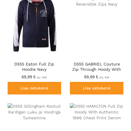
D555 Eaton Full Zip
D555 GABRIEL Couture
Hoodie Navy
Zip Through Hoody With
Reversible Zips Navy
69,99 €
69,99 €
sis. KM
sis. KM
Lisa ostukorvi
Lisa ostukorvi