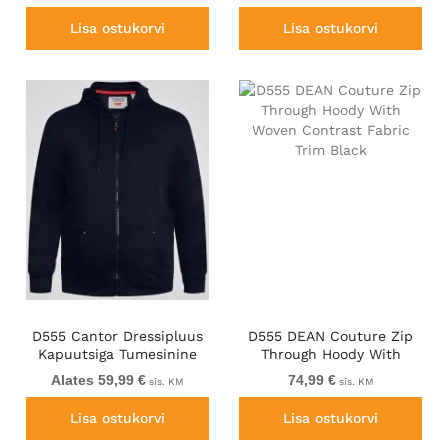
Lisa ostukorvi
Lisa ostukorvi
D555 Cantor Dressipluus
D555 DEAN Couture Zip
Kapuutsiga Tumesinine
Through Hoody With
Woven Contrast Fabric
Alates 59,99 €
74,99 €
sis. KM
sis. KM
Trim Black
Lisa ostukorvi
Lisa ostukorvi