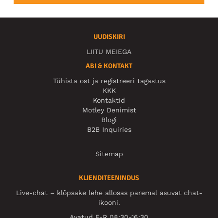
UUDISKIRI
LIITU MEIEGA
ABI & KONTAKT
Tühista ost ja registreeri tagastus
KKK
Kontaktid
Motley Denimist
Blogi
B2B Inquiries
Sitemap
KLIENDITEENINDUS
Live-chat – klõpsake lehe allosas paremal asuvat chat-
ikooni.
Avatud E-R 08:30-16:30