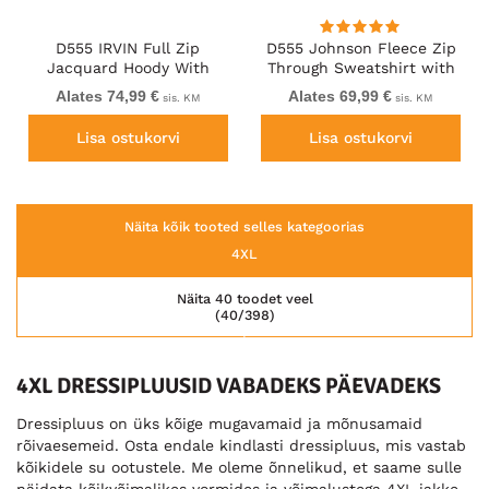
D555 IRVIN Full Zip
D555 Johnson Fleece Zip
Jacquard Hoody With
Through Sweatshirt with
Chest Embroidery Navy
Chest Embroidery
Alates 74,99 €
Alates 69,99 €
sis. KM
sis. KM
Lisa ostukorvi
Lisa ostukorvi
Näita kõik tooted selles kategoorias
4XL
Näita 40 toodet veel
(40/398)
4XL DRESSIPLUUSID VABADEKS PÄEVADEKS
Dressipluus on üks kõige mugavamaid ja mõnusamaid
rõivaesemeid. Osta endale kindlasti dressipluus, mis vastab
kõikidele su ootustele. Me oleme õnnelikud, et saame sulle