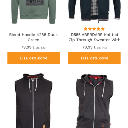
Blend Hoodie 4285 Duck
D555 ABERDARE Knitted
Green
Zip Through Sweater With
Bonded Check Lining
79,99 €
79,99 €
sis. KM
sis. KM
Navy Marl
Lisa ostukorvi
Lisa ostukorvi