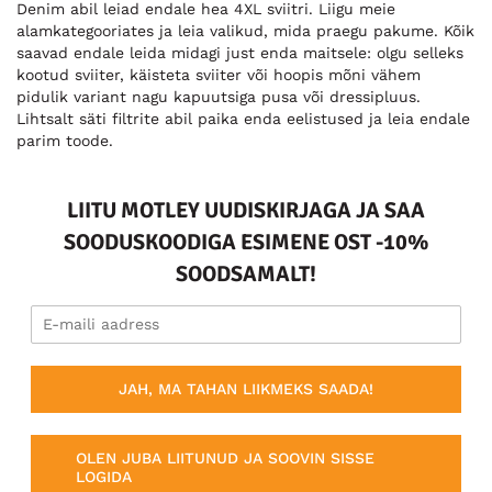
Denim abil leiad endale hea 4XL sviitri. Liigu meie
alamkategooriates ja leia valikud, mida praegu pakume. Kõik
saavad endale leida midagi just enda maitsele: olgu selleks
kootud sviiter, käisteta sviiter või hoopis mõni vähem
pidulik variant nagu kapuutsiga pusa või dressipluus.
Lihtsalt säti filtrite abil paika enda eelistused ja leia endale
parim toode.
LIITU MOTLEY UUDISKIRJAGA JA SAA
SOODUSKOODIGA ESIMENE OST -10%
SOODSAMALT!
JAH, MA TAHAN LIIKMEKS SAADA!
OLEN JUBA LIITUNUD JA SOOVIN SISSE
LOGIDA