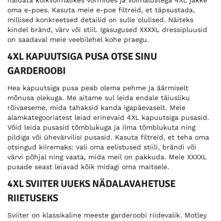
näidata kõikvõimalikes vormides ja võimalustega 4XL jakke
oma e-poes. Kasuta meie e-poe filtreid, et täpsustada,
millised konkreetsed detailid on sulle olulised. Näiteks
kindel bränd, värv või stiil. Igasugused XXXXL dressipluusid
on saadaval meie veebilehel kohe praegu.
4XL KAPUUTSIGA PUSA OTSE SINU
GARDEROOBI
Hea kapuutsiga pusa peab olema pehme ja äärmiselt
mõnusa olekuga. Me aitame sul leida endale täiusliku
rõivaeseme, mida tahaksid kanda igapäevaselt. Meie
alamkategooriatest leiad erinevaid 4XL kapuutsiga pusasid.
Võid leida pusasid tõmblukuga ja ilma tõmblukuta ning
pildiga või ühevärvilisi pusasid. Kasuta filtreid, et teha oma
otsingud kiiremaks: vali oma eelistused stiili, brändi või
värvi põhjal ning vaata, mida meil on pakkuda. Meie XXXXL
pusade seast leiavad kõik midagi oma maitsele.
4XL SVIITER UUEKS NÄDALAVAHETUSE
RIIETUSEKS
Sviiter on klassikaline meeste garderoobi riidevalik. Motley