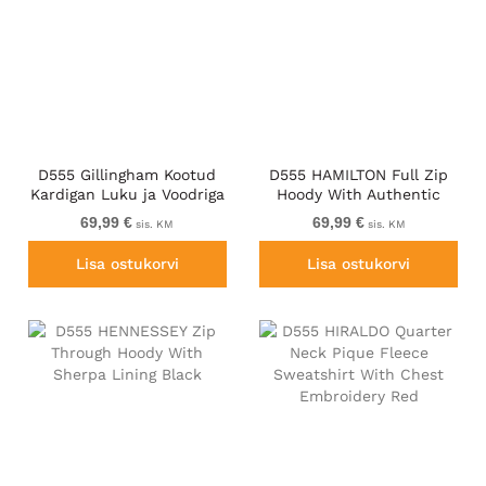
D555 Gillingham Kootud
D555 HAMILTON Full Zip
Kardigan Luku ja Voodriga
Hoody With Authentic
Tumesinine
1996 Chest Print Denim
69,99 €
69,99 €
sis. KM
sis. KM
Lisa ostukorvi
Lisa ostukorvi