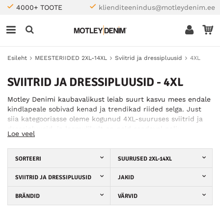
4000+ TOOTE
klienditeenindus@motleydenim.ee
Esileht
MEESTERIIDED 2XL-14XL
Sviitrid ja dressipluusid
4XL
SVIITRID JA DRESSIPLUUSID - 4XL
Motley Denimi kaubavalikust leiab suurt kasvu mees endale
kindlapeale sobivad kenad ja trendikad riided selga. Just
siia kategooriasse oleme kogunud 4XL-suuruses sviitrid ja
dressipluusid, ja loomulikult on neid saadaval palju
Loe veel
erinevaid mudeleid. Pakume kõike: stiilsetest ühevärvilistest
sviitritest efektsete trükimustriga dressipluusideni.
Ühesõnaga – meilt saad sviitri ja dressipluusi mis tahes
SORTEERI
SUURUSED 2XL-14XL
puhuks. Ja mis parim – meil on piisavalt suuri suurusi, et
tunneksid end igati mugavalt. Meil pakutavad sviitrid ja
SVIITRID JA DRESSIPLUUSID
JAKID
dressipluusid on valmistanud sellised tuntud tootjad nagu
BRÄNDID
VÄRVID
Kam Jeans, Duke ja D555. Seega võid olla kindel, et leiad
meilt endale kvaliteetsed ja trendikad riided. Püüdleme
järjekindlalt selle poole, et pakkuda kõikidele oma