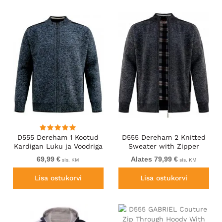
D555 Dereham 1 Kootud
D555 Dereham 2 Knitted
Kardigan Luku ja Voodriga
Sweater with Zipper
Tumesinine
Charcoal Marl
69,99 €
Alates 79,99 €
sis. KM
sis. KM
Lisa ostukorvi
Lisa ostukorvi