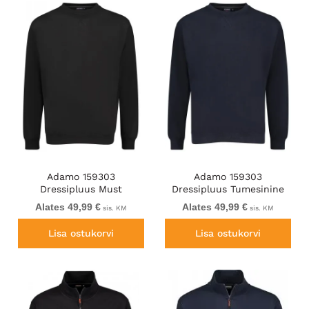
klientidele midagi, mis neile meeldib. Tule ja tutvu meil
pakutavaga ning leia oma lemmikud!
Adamo 159303
Adamo 159303
Dressipluus Must
Dressipluus Tumesinine
Alates 49,99 €
Alates 49,99 €
sis. KM
sis. KM
Lisa ostukorvi
Lisa ostukorvi