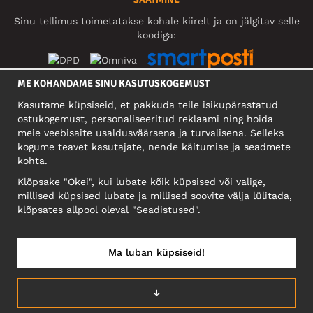
Sinu tellimus toimetatakse kohale kiirelt ja on jälgitav selle
koodiga:
ME KOHANDAME SINU KASUTUSKOGEMUST
SOTSIAALMEEDIA
Kasutame küpsiseid, et pakkuda teile isikupärastatud
ostukogemust, personaliseeritud reklaami ning hoida
meie veebisaite usaldusväärsena ja turvalisena. Selleks
kogume teavet kasutajate, nende käitumise ja seadmete
FIRMA
kohta.
Motley Denim Eesti OÜ
Klõpsake "Okei", kui lubate kõik küpsised või valige,
Mäeküla tn 9, EE-13525 Tallinn
millised küpsised lubate ja millised soovite välja lülitada,
Reg: 17449603, KMKR: EE102960721
klõpsates allpool oleval "Seadistused".
NB! Ärge saatke tooteid tagasi sellele aadressile!
Ma luban küpsiseid!
EESTI/EESTI KEEL
↓