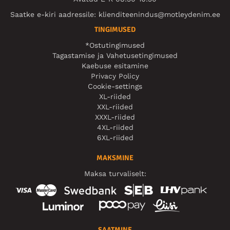
Saatke e-kiri aadressile:
klienditeenindus@motleydenim.ee
TINGIMUSED
*Ostutingimused
Tagastamise ja Vahetusetingimused
Kaebuse esitamine
Privacy Policy
Cookie-settings
XL-riided
XXL-riided
XXXL-riided
4XL-riided
6XL-riided
MAKSMINE
Maksa turvaliselt:
SAATMINE