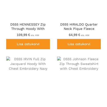
D555 HENNESSEY Zip
D555 HIRALDO Quarter
Through Hoody With
Neck Pique Fleece
Sherpa Lining Black
Sweatshirt With Chest
109,99 €
64,99 €
sis. KM
sis. KM
Embroidery Red
Lisa ostukorvi
Lisa ostukorvi