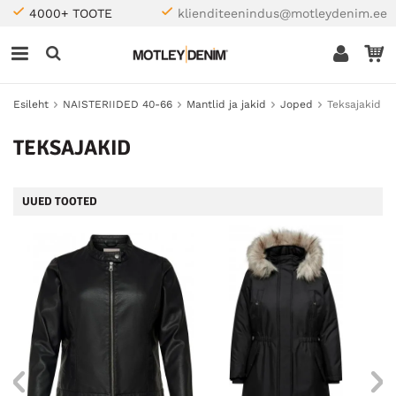
4000+ TOOTE
klienditeenindus@motleydenim.ee
Esileht
NAISTERIIDED 40-66
Mantlid ja jakid
Joped
Teksajakid
TEKSAJAKID
UUED TOOTED