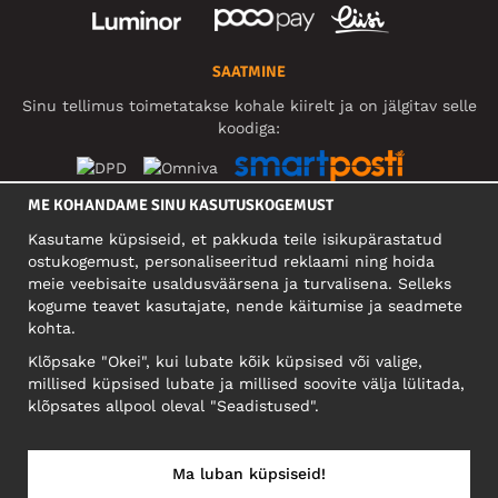
SAATMINE
Sinu tellimus toimetatakse kohale kiirelt ja on jälgitav selle
koodiga:
ME KOHANDAME SINU KASUTUSKOGEMUST
SOTSIAALMEEDIA
Kasutame küpsiseid, et pakkuda teile isikupärastatud
ostukogemust, personaliseeritud reklaami ning hoida
meie veebisaite usaldusväärsena ja turvalisena. Selleks
kogume teavet kasutajate, nende käitumise ja seadmete
FIRMA
kohta.
Motley Denim Eesti OÜ
Klõpsake "Okei", kui lubate kõik küpsised või valige,
Mäeküla tn 9, EE-13525 Tallinn
millised küpsised lubate ja millised soovite välja lülitada,
Reg: 17449603, KMKR: EE102960721
klõpsates allpool oleval "Seadistused".
NB! Ärge saatke tooteid tagasi sellele aadressile!
Ma luban küpsiseid!