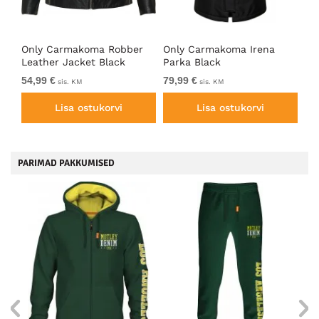
Only Carmakoma Robber
Only Carmakoma Irena
On
Leather Jacket Black
Parka Black
Bi
54,99 €
79,99 €
59
sis. KM
sis. KM
Lisa ostukorvi
Lisa ostukorvi
PARIMAD PAKKUMISED