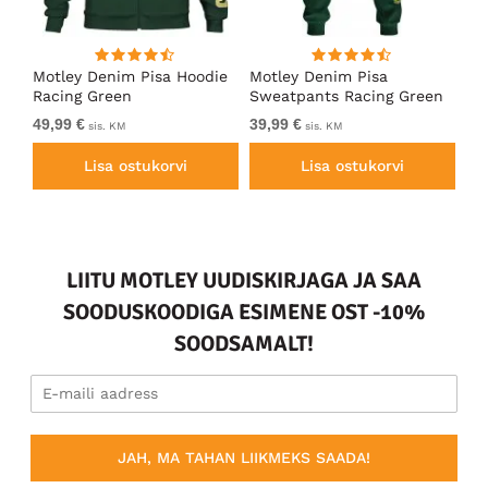
ärk
Motley Denim Pisa Hoodie
Motley Denim Pisa
Mo
Racing Green
Sweatpants Racing Green
Ho
49,99 €
39,99 €
49
sis. KM
sis. KM
Lisa ostukorvi
Lisa ostukorvi
LIITU MOTLEY UUDISKIRJAGA JA SAA
SOODUSKOODIGA ESIMENE OST -10%
SOODSAMALT!
JAH, MA TAHAN LIIKMEKS SAADA!