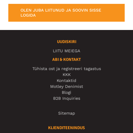
OLEN JUBA LIITUNUD JA SOOVIN SISSE
LOGIDA
UUDISKIRI
LIITU MEIEGA
ABI & KONTAKT
Tühista ost ja registreeri tagastus
KKK
Kontaktid
Motley Denimist
Blogi
B2B Inquiries
Sitemap
KLIENDITEENINDUS