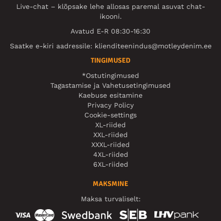
Live-chat – klõpsake lehe allosas paremal asuvat chat-
ikooni.
Avatud E-R 08:30-16:30
Saatke e-kiri aadressile:
klienditeenindus@motleydenim.ee
TINGIMUSED
*Ostutingimused
Tagastamise ja Vahetusetingimused
Kaebuse esitamine
Privacy Policy
Cookie-settings
XL-riided
XXL-riided
XXXL-riided
4XL-riided
6XL-riided
MAKSMINE
Maksa turvaliselt: