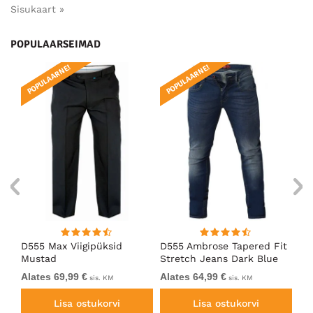
Sisukaart »
POPULAARSEIMAD
POPULAARNE!
POPULAARNE!
PO
D555 Max Viigipüksid
D555 Ambrose Tapered Fit
D5
Mustad
Stretch Jeans Dark Blue
Mu
Alates 69,99 €
Alates 64,99 €
69
sis. KM
sis. KM
Lisa ostukorvi
Lisa ostukorvi