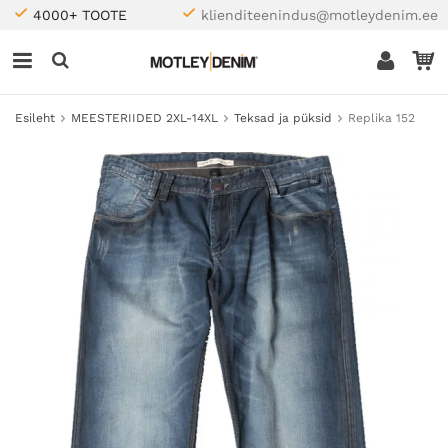
4000+ TOOTE
klienditeenindus@motleydenim.ee
Esileht
MEESTERIIDED 2XL-14XL
Teksad ja püksid
Replika 152