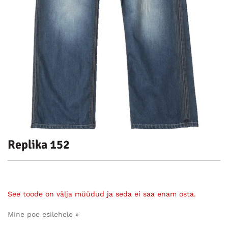
Replika 152
See toode on välja müüdud ja seda ei saa enam osta.
Mine poe esilehele »