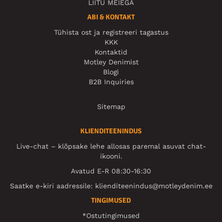
LIITU MEIEGA
ABI & KONTAKT
Tühista ost ja registreeri tagastus
KKK
Kontaktid
Motley Denimist
Blogi
B2B Inquiries
Sitemap
KLIENDITEENINDUS
Live-chat – klõpsake lehe allosas paremal asuvat chat-
ikooni.
Avatud E-R 08:30-16:30
Saatke e-kiri aadressile:
klienditeenindus@motleydenim.ee
TINGIMUSED
*Ostutingimused