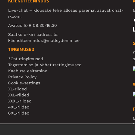
KLIENDITEENINDUS
Live-chat – klõpsake lehe allosas paremal asuvat chat-
M
ikooni.
Avatud E-R 08:30-16:30
Saatke e-kiri aadressile:
klienditeenindus@motleydenim.ee
TINGIMUSED
S
*Ostutingimused
s
Tagastamise ja Vahetusetingimused
Kaebuse esitamine
Privacy Policy
Cookie-settings
XL-riided
XXL-riided
XXXL-riided
4XL-riided
6XL-riided
M