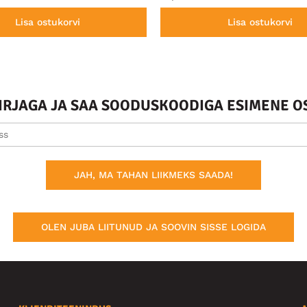
Lisa ostukorvi
Lisa ostukorvi
KIRJAGA JA SAA SOODUSKOODIGA ESIMENE O
JAH, MA TAHAN LIIKMEKS SAADA!
OLEN JUBA LIITUNUD JA SOOVIN SISSE LOGIDA