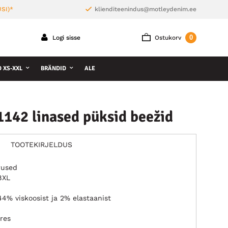
SI)*
klienditeenindus@motleydenim.ee
0
Logi sisse
Ostukorv
D XS-XXL
BRÄNDID
ALE
1142 linased püksid beežid
TOOTEKIRJELDUS
rused
8XL
44% viskoosist ja 2% elastaanist
res