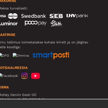
MAKSMINE
aksa turvaliselt:
SAATMINE
inu tellimus toimetatakse kohale kiirelt ja on jälgitav
elle koodiga:
SOTSIAALMEEDIA
FIRMA
Motley Denim Eesti OÜ
äeküla tn 9, EE-13525 Tallinn
Reg: 17449603, KMKR: EE102960721