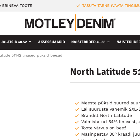
0 ERINEVA TOOTE
TASUTA TARNE (VAATA TINGIMU
JALATSID 40-52
AKSESSUAARID
NAISTERIIDED 40-66
NAISTERIIDE
titude 51142 linased püksid beežid
North Latitude 5
Meeste püksid suured suu
Lai suuruste vahemik 2XL-
Brändilt North Latitude
Valmistatud 54% linasest, 
Toote värvus on beež
Masinpestav 30° kraadi juu