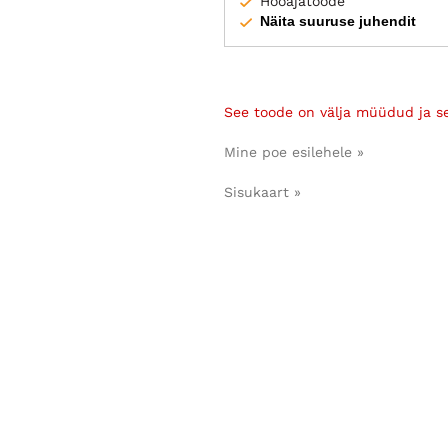
Hooajatoode
Näita suuruse juhendit
See toode on välja müüdud ja s
Mine poe esilehele »
Sisukaart »