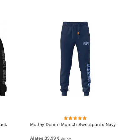
lack
Motley Denim Munich Sweatpants Navy
Motle
Alates 39,99 €
Alates
sis. KM