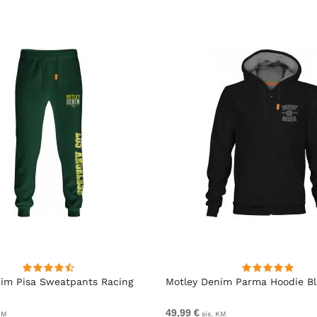
im Pisa Sweatpants Racing
Motley Denim Parma Hoodie B
49,99 €
KM
sis. KM