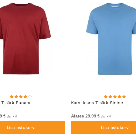
 T-särk Punane
Kam Jeans T-särk Sinine
9 €
Alates 29,99 €
sis. KM
sis. KM
Lisa ostukorvi
Lisa ostukorvi