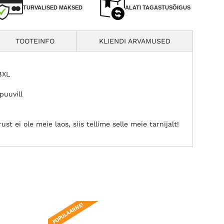
TURVALISED MAKSED
ALATI TAGASTUSÕIGUS
TOOTEINFO
KLIENDI ARVAMUSED
8XL
puuvill
st ei ole meie laos, siis tellime selle meie tarnijalt!
POPULAARNE!
POPUL