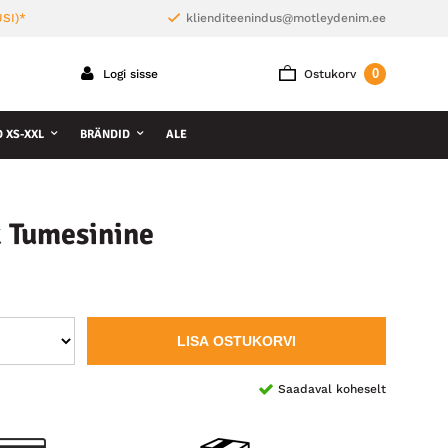
SI)*
klienditeenindus@motleydenim.ee
0
Logi sisse
Ostukorv
D XS-XXL
BRÄNDID
ALE
 Tumesinine
LISA OSTUKORVI
Saadaval koheselt