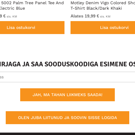
5002 Palm Tree Panel Tee And
Motley Denim Vigo Colored Sho
Electric Blue
T-Shirt Black/Dark Khaki
9 €
Alates 19,99 €
sis. KM
sis. KM
Lisa ostukorvi
Lisa ostukorvi
KIRJAGA JA SAA SOODUSKOODIGA ESIMENE O
JAH, MA TAHAN LIIKMEKS SAADA!
OLEN JUBA LIITUNUD JA SOOVIN SISSE LOGIDA