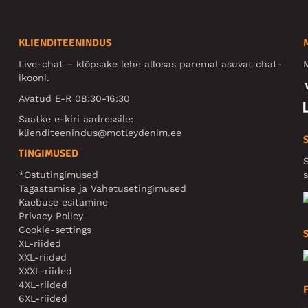
KLIENDITEENINDUS
Live-chat – klõpsake lehe allosas paremal asuvat chat-
M
ikooni.
Avatud E-R 08:30-16:30
Saatke e-kiri aadressile:
klienditeenindus@motleydenim.ee
TINGIMUSED
S
*Ostutingimused
s
Tagastamise ja Vahetusetingimused
Kaebuse esitamine
Privacy Policy
Cookie-settings
XL-riided
XXL-riided
XXXL-riided
4XL-riided
6XL-riided