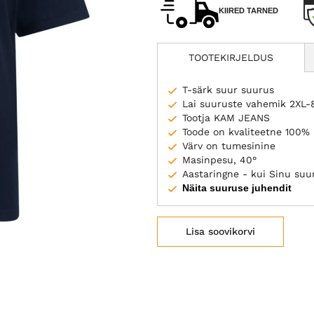
KIIRED TARNED
TOOTEKIRJELDUS
T-särk suur suurus
Lai suuruste vahemik 2XL-
Tootja KAM JEANS
Toode on kvaliteetne 100% 
Värv on tumesinine
Masinpesu, 40°
Aastaringne - kui Sinu suuru
Näita suuruse juhendit
Lisa soovikorvi