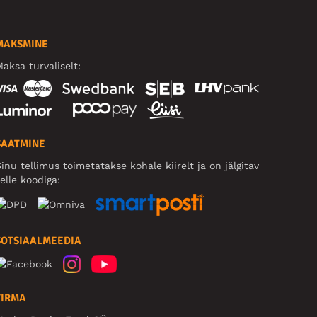
MAKSMINE
aksa turvaliselt:
SAATMINE
inu tellimus toimetatakse kohale kiirelt ja on jälgitav
elle koodiga:
SOTSIAALMEEDIA
FIRMA