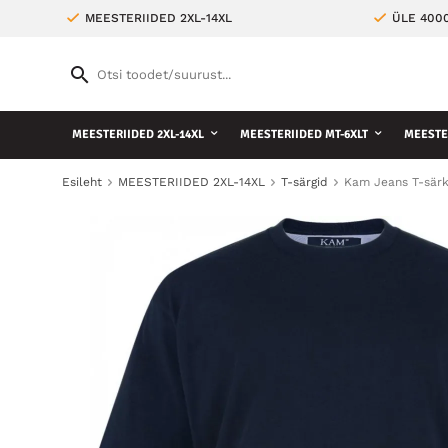
MEESTERIIDED 2XL-14XL
ÜLE 400
MEESTERIIDED 2XL-14XL
MEESTERIIDED MT-6XLT
MEESTE 
Esileht
MEESTERIIDED 2XL-14XL
T-särgid
Kam Jeans T-särk