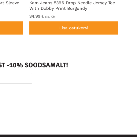
rt Sleeve
Kam Jeans 5396 Drop Needle Jersey Tee
Motle
With Dobby Print Burgundy
34,99 €
Alates
sis. KM
Lisa ostukorvi
ST -10% SOODSAMALT!