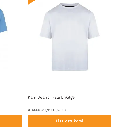
Kam Jeans T-särk Valge
Kam J
Alates 29,99 €
Alates
sis. KM
Lisa ostukorvi