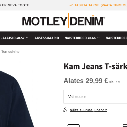
0 ERINEVA TOOTE
TASUTA TARNE (VAATA TINGIMU
JALATSID 40-52
AKSESSUAARID
NAISTERIIDED 40-66
NAISTERIIDE
 Tumesinine
Kam Jeans T-särk
Alates 29,99 €
sis. KM
Näita suuruse juhendit