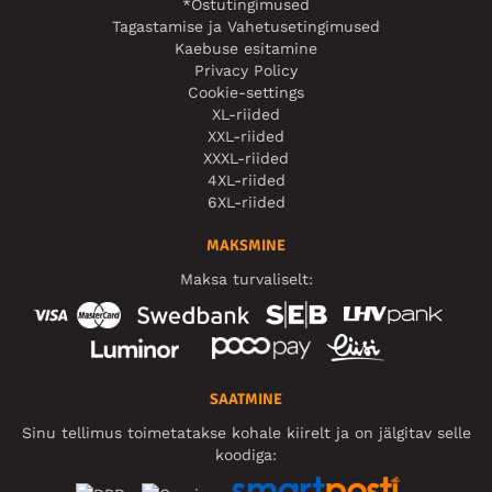
*Ostutingimused
Tagastamise ja Vahetusetingimused
Kaebuse esitamine
Privacy Policy
Cookie-settings
XL-riided
XXL-riided
XXXL-riided
4XL-riided
6XL-riided
MAKSMINE
Maksa turvaliselt:
SAATMINE
Sinu tellimus toimetatakse kohale kiirelt ja on jälgitav selle
koodiga: