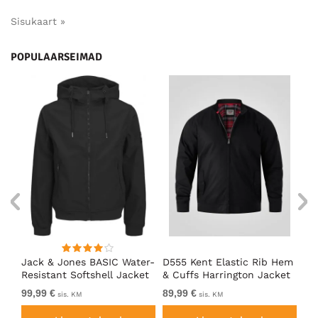
Sisukaart »
POPULAARSEIMAD
an
Jack & Jones BASIC Water-
D555 Kent Elastic Rib Hem
Ad
ack
Resistant Softshell Jacket
& Cuffs Harrington Jacket
So
Black
Black
99,99 €
89,99 €
Al
sis. KM
sis. KM