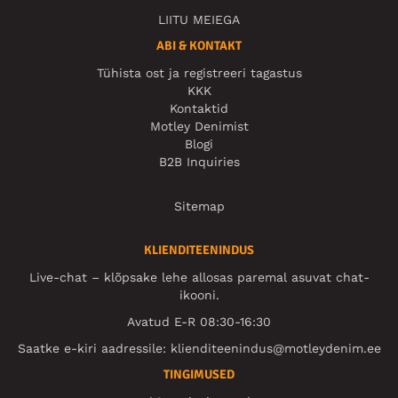
LIITU MEIEGA
ABI & KONTAKT
Tühista ost ja registreeri tagastus
KKK
Kontaktid
Motley Denimist
Blogi
B2B Inquiries
Sitemap
KLIENDITEENINDUS
Live-chat – klõpsake lehe allosas paremal asuvat chat-
ikooni.
Avatud E-R 08:30-16:30
Saatke e-kiri aadressile:
klienditeenindus@motleydenim.ee
TINGIMUSED