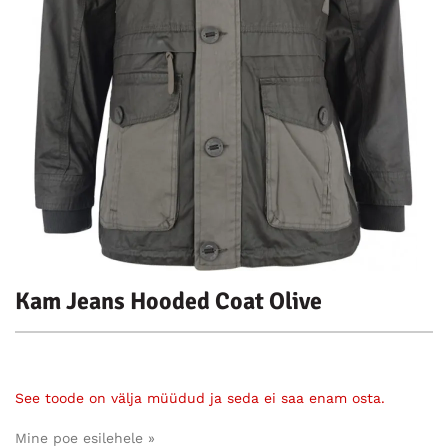
Kam Jeans Hooded Coat Olive
See toode on välja müüdud ja seda ei saa enam osta.
Mine poe esilehele »