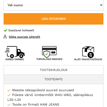
LISA OSTUKORVI
Saadaval koheselt
Näita suuruse juhendit
TURVALISED MAKSED
KIIRED TARNED
ALATI TAGASTUSÕIGUS
TOOTEKIRJELDUS
TOOTEINFO
Meeste teksapüksid suured suurused
Pükste värvli ümbermõõt W40-W60, säärepikkus
L30-L34
Toode on firmalt KAM JEANS