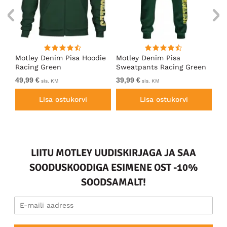
ärk
Motley Denim Pisa Hoodie
Motley Denim Pisa
Mo
Racing Green
Sweatpants Racing Green
Ho
49,99 €
39,99 €
49
sis. KM
sis. KM
Lisa ostukorvi
Lisa ostukorvi
LIITU MOTLEY UUDISKIRJAGA JA SAA
SOODUSKOODIGA ESIMENE OST -10%
SOODSAMALT!