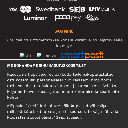
SAATMINE
Sinu tellimus toimetatakse kohale kiirelt ja on jälgitav selle
koodiga:
ME KOHANDAME SINU KASUTUSKOGEMUST
SOTSIAALMEEDIA
Kasutame küpsiseid, et pakkuda teile isikupärastatud
ostukogemust, personaliseeritud reklaami ning hoida
meie veebisaite usaldusväärsena ja turvalisena. Selleks
kogume teavet kasutajate, nende käitumise ja seadmete
FIRMA
kohta.
Motley Denim Eesti OÜ
Klõpsake "Okei", kui lubate kõik küpsised või valige,
Mäeküla tn 9, EE-13525 Tallinn
millised küpsised lubate ja millised soovite välja lülitada,
Reg: 17449603, KMKR: EE102960721
klõpsates allpool oleval "Seadistused".
NB! Ärge saatke tooteid tagasi sellele aadressile!