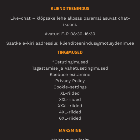
KLIENDITEENINDUS
Live-chat – klõpsake lehe allosas paremal asuvat chat-
ikooni.
Avatud E-R 08:30-16:30
Saatke e-kiri aadressile:
klienditeenindus@motleydenim.ee
TINGIMUSED
*Ostutingimused
Tagastamise ja Vahetusetingimused
Kaebuse esitamine
Privacy Policy
Cookie-settings
XL-riided
XXL-riided
XXXL-riided
4XL-riided
6XL-riided
MAKSMINE
Maksa turvaliselt: