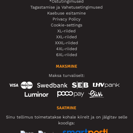
*Ostutingimused
Tagastamise ja Vahetusetingimused
Kaebuse esitamine
Privacy Policy
Cookie-settings
XL-riided
XXL-riided
XXXL-riided
4XL-riided
6XL-riided
MAKSMINE
Maksa turvaliselt:
SAATMINE
Sinu tellimus toimetatakse kohale kiirelt ja on jälgitav selle
koodiga: