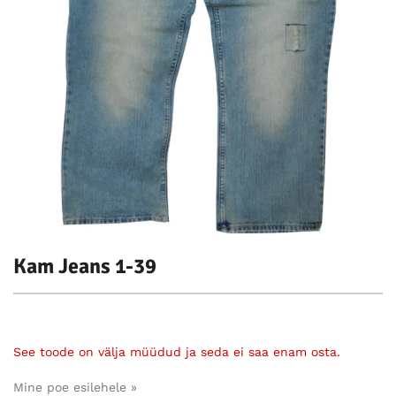
Kam Jeans 1-39
See toode on välja müüdud ja seda ei saa enam osta.
Mine poe esilehele »