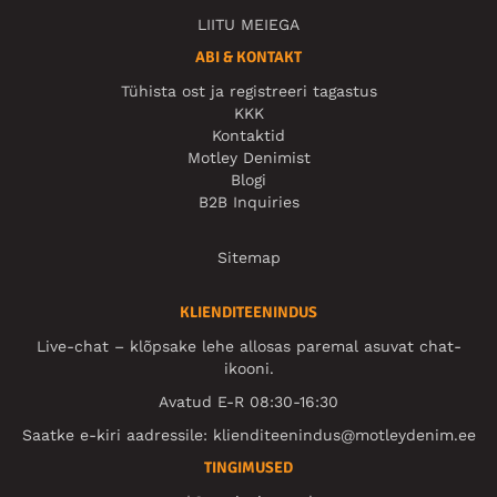
LIITU MEIEGA
ABI & KONTAKT
Tühista ost ja registreeri tagastus
KKK
Kontaktid
Motley Denimist
Blogi
B2B Inquiries
Sitemap
KLIENDITEENINDUS
Live-chat – klõpsake lehe allosas paremal asuvat chat-
ikooni.
Avatud E-R 08:30-16:30
Saatke e-kiri aadressile:
klienditeenindus@motleydenim.ee
TINGIMUSED