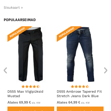
Sisukaart »
POPULAARSEIMAD
POPULAARNE!
POPULAARNE!
PO
D555 Max Viigipüksid
D555 Ambrose Tapered Fit
Ro
Mustad
Stretch Jeans Dark Blue
St
Alates 69,99 €
Alates 64,99 €
64
sis. KM
sis. KM