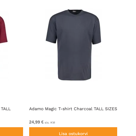
 TALL
Adamo Magic T-shirt Charcoal TALL SIZES
Adamo
24,99 €
24,99 
sis. KM
Lisa ostukorvi