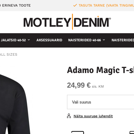
0 ERINEVA TOOTE
TASUTA TARNE (VAATA TINGIMU
JALATSID 40-52
AKSESSUAARID
NAISTERIIDED 40-66
NAISTERIIDE
TALL SIZES
Adamo Magic T-sh
24,99 €
sis. KM
Näita suuruse juhendit