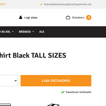
SI)*
klienditeenindus@motleydenim.ee
0
Logi sisse
Ostukorv
D XS-XXL
BRÄNDID
ALE
irt Black TALL SIZES
LISA OSTUKORVI
Saadaval koheselt