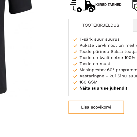
KIIRED TARNED
TOOTEKIRJELDUS
T-särk suur suurus
Pükste värvlimõõt on meil
Toode pärineb Saksa tootj
Toode on kvaliteetne 100% 
Toode on must
Masinpestav 60° programm
Aastaringne - kui Sinu suuru
160 GSM
Näita suuruse juhendit
Lisa soovikorvi