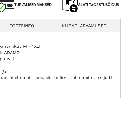
TURVALISED MAKSED
ALATI TAGASTUSÕIGUS
TOOTEINFO
KLIENDI ARVAMUSED
 vahemikus MT-4XLT
alt ADAMO
puuvill
iga
st ei ole meie laos, siis tellime selle meie tarnijalt!