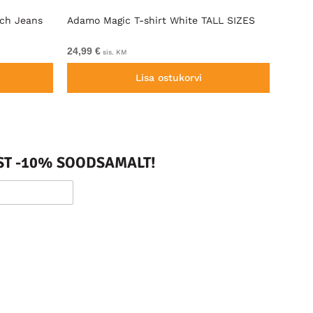
tch Jeans
Adamo Magic T-shirt White TALL SIZES
JP188
TALL
24,99 €
39,99 
sis. KM
Lisa ostukorvi
ST -10% SOODSAMALT!