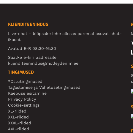
KLIENDITEENINDUS
Live-chat – klõpsake lehe allosas paremal asuvat chat-
M
ikooni.
Avatud E-R 08:30-16:30
Saatke e-kiri aadressile:
klienditeenindus@motleydenim.ee
TINGIMUSED
S
*Ostutingimused
s
Tagastamise ja Vahetusetingimused
Kaebuse esitamine
Privacy Policy
Cookie-settings
XL-riided
XXL-riided
XXXL-riided
4XL-riided