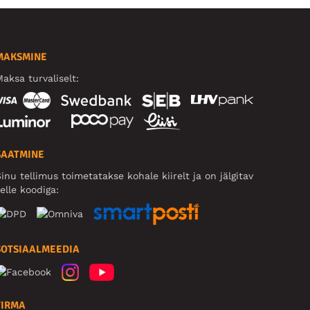
MAKSMINE
aksa turvaliselt:
SAATMINE
inu tellimus toimetatakse kohale kiirelt ja on jälgitav
elle koodiga:
SOTSIAALMEEDIA
FIRMA