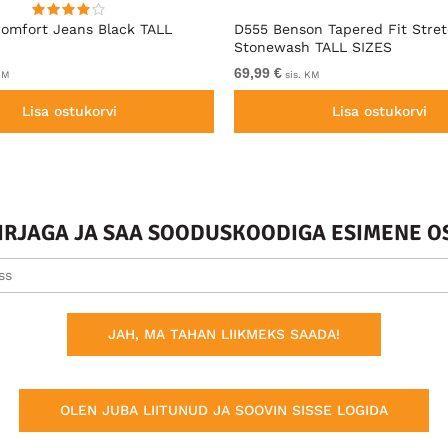
omfort Jeans Black TALL
D555 Benson Tapered Fit Stre
Stonewash TALL SIZES
69,99 €
KM
sis. KM
Lisa ostukorvi
Lisa ostukorvi
KIRJAGA JA SAA SOODUSKOODIGA ESIMENE O
JAH, MA TAHAN LIIKMEKS SAADA!
OLEN JUBA LIITUNUD JA SOOVIN SISSE LOGIDA